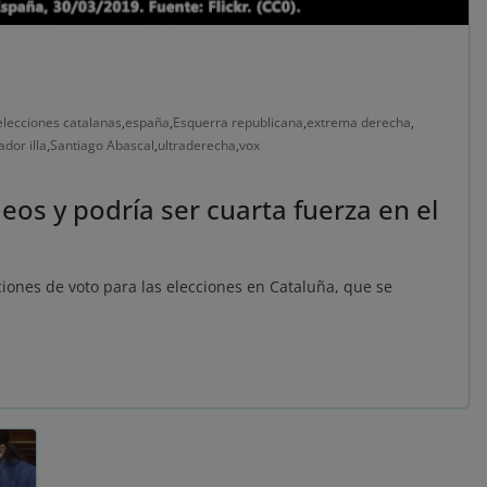
elecciones catalanas
,
españa
,
Esquerra republicana
,
extrema derecha
,
ador illa
,
Santiago Abascal
,
ultraderecha
,
vox
eos y podría ser cuarta fuerza en el
ciones de voto para las elecciones en Cataluña, que se