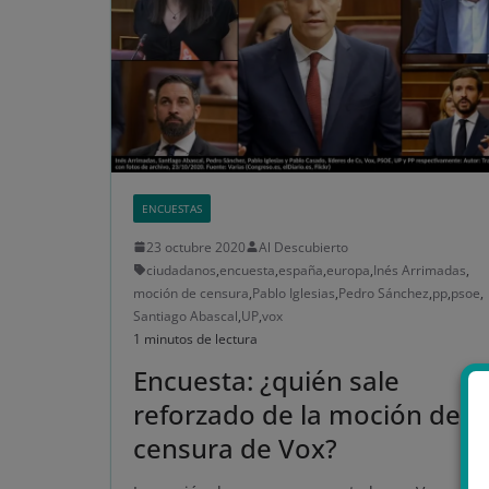
ENCUESTAS
23 octubre 2020
Al Descubierto
ciudadanos
,
encuesta
,
españa
,
europa
,
Inés Arrimadas
,
moción de censura
,
Pablo Iglesias
,
Pedro Sánchez
,
pp
,
psoe
,
Santiago Abascal
,
UP
,
vox
1 minutos de lectura
Encuesta: ¿quién sale
reforzado de la moción de
censura de Vox?