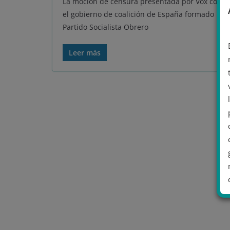
La moción de censura presentada por Vox contr
el gobierno de coalición de España formado por 
Partido Socialista Obrero
Leer más
.