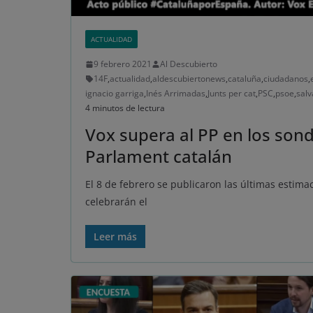
ACTUALIDAD
9 febrero 2021
Al Descubierto
14F
,
actualidad
,
aldescubiertonews
,
cataluña
,
ciudadanos
,
ignacio garriga
,
Inés Arrimadas
,
Junts per cat
,
PSC
,
psoe
,
salv
4 minutos de lectura
Vox supera al PP en los sond
Parlament catalán
El 8 de febrero se publicaron las últimas estima
celebrarán el
Leer más