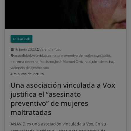
ACTUALIDAD
16 junio 2023
Valentín Pozo
actualidad
,
Anavid
,
asesinato preventivo de mujeres
,
españa
,
extrema derecha
,
fascismo
,
José Manuel Ortiz
,
nazi
,
ultraderecha
,
violencia de género
,
vox
4 minutos de lectura
Una asociación vinculada a Vox
justifica el “asesinato
preventivo” de mujeres
maltratadas
ANAVID es una asociación vinculada a Vox. En su