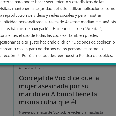
terceros para poder hacer seguimiento y estadísticas de las
visitas, mantener la seguridad del sitio, utilizar aplicaciones como
la reproducción de vídeos y redes sociales y para mostrar
Juan María Rivas junto a Santiago Abascal.
publicidad personalizada a través de Adsense mediante el análisis
de tus hábitos de navegación. Haciendo click en "Aceptar",
consientes el uso de todas las cookies. También puedes
ACTUALIDAD
gestionarlas a tu gusto haciendo click en "Opciones de cookies" o
27 julio 2022
Adrián Juste
marcar la casilla para no darnos datos personales como tu
actualidad
,
Albuñol
,
Andalucía
,
españa
,
europa
,
dirección IP. Por último, puedes leer nuestra Política de cookies.
extrema derecha
,
Granada
,
violencia de género
,
violencia machista
,
vox
4 minutos de lectura
No dar mi información personal
Concejal de Vox dice que la
mujer asesinada por su
Opciones de cookies
Aceptar cookies
marido en Albuñol tiene la
Rechazar cookies
Política de cookies
misma culpa que él
u
Nueva polémica de Vox sobre violencia machista.