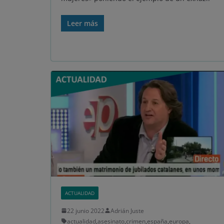
Leer más
ACTUALIDAD
22 junio 2022
Adrián Juste
actualidad
,
asesinato
,
crimen
,
españa
,
europa
,