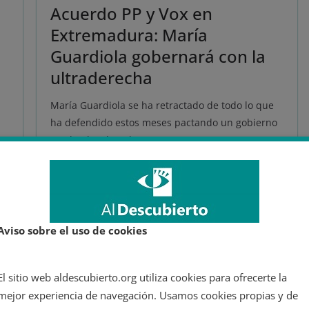
Acuerdo PP y Vox en
Extremadura: María
Guardiola gobernará con la
ultraderecha
María Guardiola se ha retractado de todo lo que
ha defendido estos meses pactando un gobierno
con la ultraderecha.
Leer más
Aviso sobre el uso de cookies
El sitio web aldescubierto.org utiliza cookies para ofrecerte la
mejor experiencia de navegación. Usamos cookies propias y de