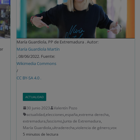
María Guardiola, PP de Extremadura . Autor:
er
María Guardiola Martín
, 08/06/2022. Fuente:
Wikimedia Commons
/
CC BY-SA 4.0 .
ACTUALIDAD
30 junio 2023
Valentín Pozo
actualidad
,
elecciones
,
españa
,
extrema derecha
,
extremadura
,
fascismo
,
Junta de Extremadura
,
María Guardiola
,
ultraderecha
,
violencia de género
,
vox
5 minutos de lectura