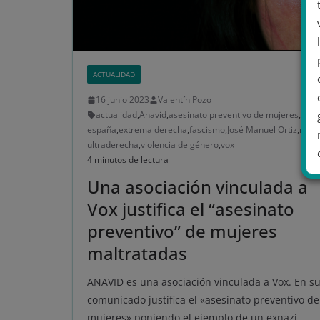
ACTUALIDAD
16 junio 2023
Valentín Pozo
actualidad
,
Anavid
,
asesinato preventivo de mujeres
,
españa
,
extrema derecha
,
fascismo
,
José Manuel Ortiz
,
nazi
,
ultraderecha
,
violencia de género
,
vox
4 minutos de lectura
Una asociación vinculada a
Vox justifica el “asesinato
.
preventivo” de mujeres
maltratadas
ANAVID es una asociación vinculada a Vox. En s
comunicado justifica el «asesinato preventivo de
mujeres» poniendo el ejemplo de un exnazi.