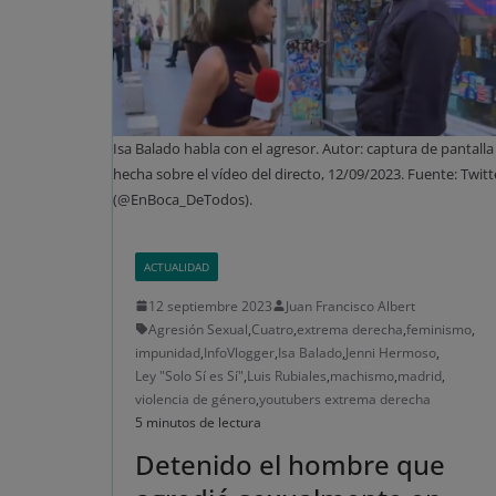
Isa Balado habla con el agresor. Autor: captura de pantalla
hecha sobre el vídeo del directo, 12/09/2023. Fuente: Twitt
(@EnBoca_DeTodos).
ACTUALIDAD
12 septiembre 2023
Juan Francisco Albert
Agresión Sexual
,
Cuatro
,
extrema derecha
,
feminismo
,
impunidad
,
InfoVlogger
,
Isa Balado
,
Jenni Hermoso
,
Ley "Solo Sí es Sí"
,
Luis Rubiales
,
machismo
,
madrid
,
violencia de género
,
youtubers extrema derecha
5 minutos de lectura
Detenido el hombre que