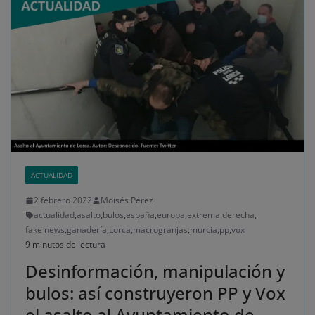
ACTUALIDAD
2 febrero 2022
Moisés Pérez
actualidad
,
asalto
,
bulos
,
españa
,
europa
,
extrema derecha
,
fake news
,
ganadería
,
Lorca
,
macrogranjas
,
murcia
,
pp
,
vox
9 minutos de lectura
Desinformación, manipulación y
bulos: así construyeron PP y Vox
el asalto al Ayuntamiento de