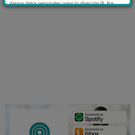
darnos datos personales como tu dirección IP. Por
último, puedes leer nuestra Política de cookies.
No dar mi información personal
.
Opciones de cookies
Aceptar cookies
Rechazar cookies
Política de cookies