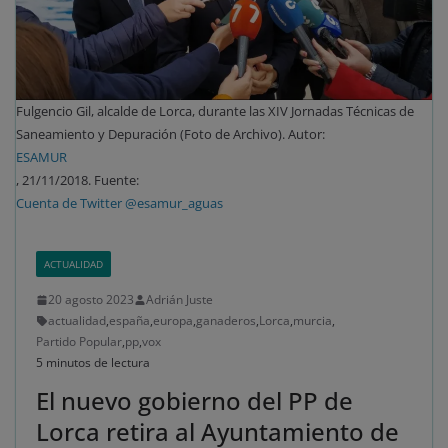
Fulgencio Gil, alcalde de Lorca, durante las XIV Jornadas Técnicas de
Saneamiento y Depuración (Foto de Archivo). Autor:
ESAMUR
, 21/11/2018. Fuente:
Cuenta de Twitter @esamur_aguas
ACTUALIDAD
20 agosto 2023
Adrián Juste
actualidad
,
españa
,
europa
,
ganaderos
,
Lorca
,
murcia
,
Partido Popular
,
pp
,
vox
5 minutos de lectura
El nuevo gobierno del PP de
Lorca retira al Ayuntamiento de