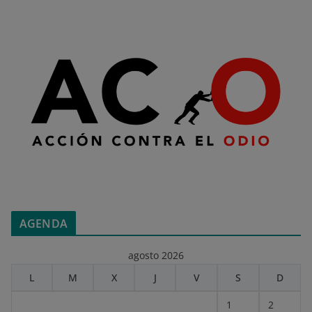
AGENDA
agosto 2026
L
M
X
J
V
S
D
1
2