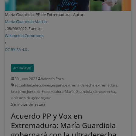
María Guardiola, PP de Extremadura . Autor:
María Guardiola Martín
, 08/06/2022. Fuente:
Wikimedia Commons
/
CC BY-SA 4.0 .
ACTUALIDAD
30 junio 2023
Valentín Pozo
actualidad
,
elecciones
,
españa
,
extrema derecha
,
extremadura
,
fascismo
,
Junta de Extremadura
,
María Guardiola
,
ultraderecha
,
violencia de género
,
vox
5 minutos de lectura
Acuerdo PP y Vox en
Extremadura: María Guardiola
gobernará con la ultraderecha