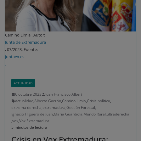
Camino Limia . Autor:
Junta de Extremadura
, 07/2023. Fuente:
Juntaex.es
.
ACTUALIDAD
6 octubre 2023
Juan Francisco Albert
actualidad
,
Alberto Garzón
,
Camino Limia
,
Crisis política
,
extrema derecha
,
extremadura
,
Gestión Forestal
,
Ignacio Higuero de Juan
,
María Guardiola
,
Mundo Rural
,
ultraderecha
,
vox
,
Vox Extremadura
5 minutos de lectura
Crisis en Vox Extremadura: