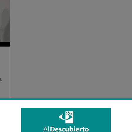
l
,
a