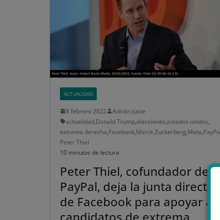
ACTUALIDAD
8 febrero 2022
Adrián Juste
actualidad
,
Donald Trump
,
elecciones
,
estados unidos
,
extrema derecha
,
Facebook
,
Marck Zuckerberg
,
Meta
,
PayPa
Peter Thiel
10 minutos de lectura
Peter Thiel, cofundador de
PayPal, deja la junta directiv
de Facebook para apoyar a
candidatos de extrema