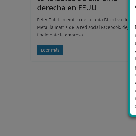
derecha en EEUU
Peter Thiel, miembro de la Junta Directiva de
Meta, la matriz de la red social Facebook, dejará
finalmente la empresa
Leer más
.