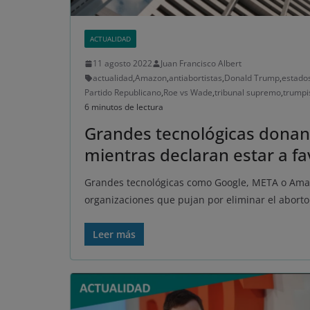
ACTUALIDAD
11 agosto 2022
Juan Francisco Albert
actualidad
,
Amazon
,
antiabortistas
,
Donald Trump
,
estado
Partido Republicano
,
Roe vs Wade
,
tribunal supremo
,
trump
6 minutos de lectura
Grandes tecnológicas donan 
mientras declaran estar a fa
Grandes tecnológicas como Google, META o Amaz
organizaciones que pujan por eliminar el aborto
Leer más