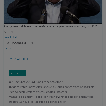
Alex Jones habla en una conferencia de prensa en Washington, D.C. .
Autor:
Jared Holt
, 10/04/2018. Fuente:
Flickr
/
CC BY-SA 4.0 DEED .
ACTUALIDAD
21 octubre 2023
Juan Francisco Albert
Adam Peter Lanza
,
Alex Jones
,
Alex Jones bancarrota
,
bancarrota
,
Free Speech System
,
gastos legales
,
Infowars
,
masacre de Sandy Hook
,
Noah Pozner
,
protección por bancarrota
,
quiebra
,
Sandy Hook
,
teorías de conspiración