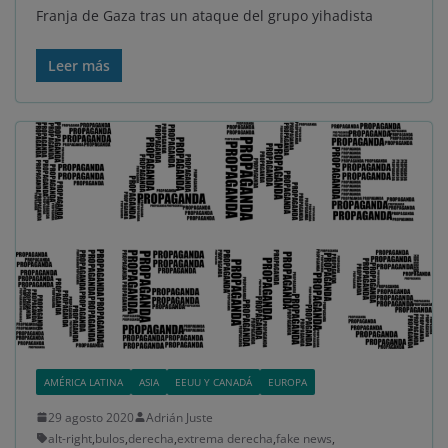
Franja de Gaza tras un ataque del grupo yihadista
Leer más
AMÉRICA LATINA
ASIA
EEUU Y CANADÁ
EUROPA
29 agosto 2020
Adrián Juste
alt-right
,
bulos
,
derecha
,
extrema derecha
,
fake news
,