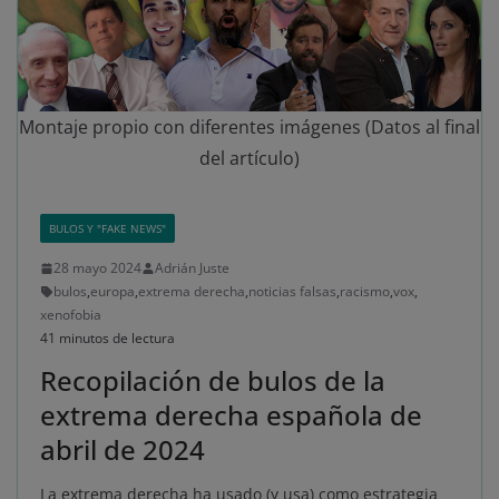
Montaje propio con diferentes imágenes (Datos al final
del artículo)
BULOS Y "FAKE NEWS"
28 mayo 2024
Adrián Juste
bulos
,
europa
,
extrema derecha
,
noticias falsas
,
racismo
,
vox
,
xenofobia
41 minutos de lectura
Recopilación de bulos de la
extrema derecha española de
abril de 2024
La extrema derecha ha usado (y usa) como estrategia