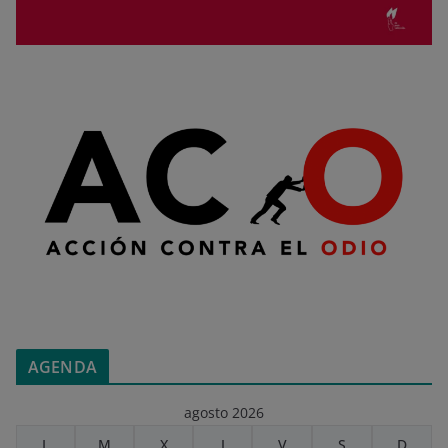
AGENDA
agosto 2026
L
M
X
J
V
S
D