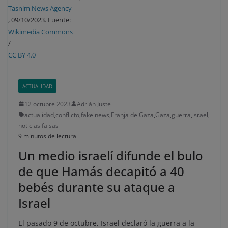
Tasnim News Agency
, 09/10/2023. Fuente:
Wikimedia Commons
/
CC BY 4.0
ACTUALIDAD
12 octubre 2023
Adrián Juste
actualidad
,
conflicto
,
fake news
,
Franja de Gaza
,
Gaza
,
guerra
,
israel
,
noticias falsas
9 minutos de lectura
Un medio israelí difunde el bulo
de que Hamás decapitó a 40
bebés durante su ataque a
Israel
El pasado 9 de octubre, Israel declaró la guerra a la