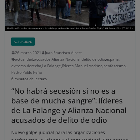
ACTUALIDAD
26 marzo 2021
Juan Francisco Albert
actualidad
,
acusados
,
Alianza Nacional
,
delito de odio
,
españa
,
extrema derecha
,
La Falange
,
líderes
,
Manuel Andrino
,
neofascismo
,
Pedro Pablo Peña
6 minutos de lectura
“No habrá secesión si no es a
base de mucha sangre”: líderes
de La Falange y Alianza Nacional
acusados de delito de odio
Nuevo golpe judicial para las organizaciones