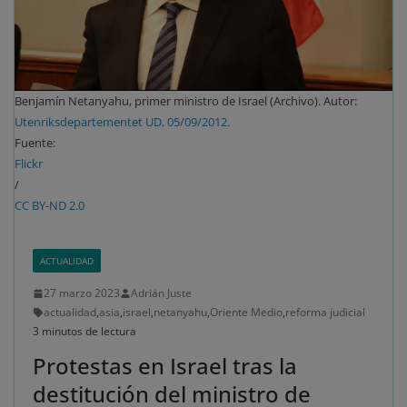
Benjamín Netanyahu, primer ministro de Israel (Archivo). Autor:
Utenriksdepartementet UD, 05/09/2012.
Fuente:
Flickr
/
CC BY-ND 2.0
ACTUALIDAD
27 marzo 2023
Adrián Juste
actualidad
,
asia
,
israel
,
netanyahu
,
Oriente Medio
,
reforma judicial
3 minutos de lectura
Protestas en Israel tras la
destitución del ministro de