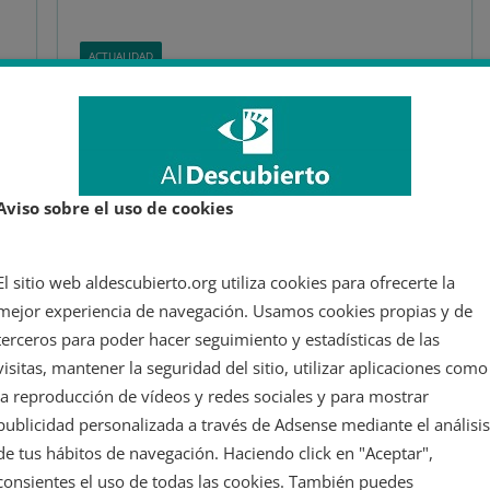
ACTUALIDAD
19 enero 2023
JuanCastro
actualidad
,
asia
,
extrema derecha
,
fascismo
,
homofobia
,
israel
,
netanyahu
,
Oriente Medio
,
racismo
,
sionismo
,
Smotrich
3 minutos de lectura
Bezalel Smotrich, ministro de
Aviso sobre el uso de cookies
Israel y líder de Sionismo
e
Religioso, reconoce ser
El sitio web aldescubierto.org utiliza cookies para ofrecerte la
«homófobo, racista y
mejor experiencia de navegación. Usamos cookies propias y de
fascista»
terceros para poder hacer seguimiento y estadísticas de las
visitas, mantener la seguridad del sitio, utilizar aplicaciones como
Este lunes 16 de enero la emisora pública Kan de
la reproducción de vídeos y redes sociales y para mostrar
Israel emitió unas grabaciones, de las que ya se
publicidad personalizada a través de Adsense mediante el análisis
han
de tus hábitos de navegación. Haciendo click en "Aceptar",
consientes el uso de todas las cookies. También puedes