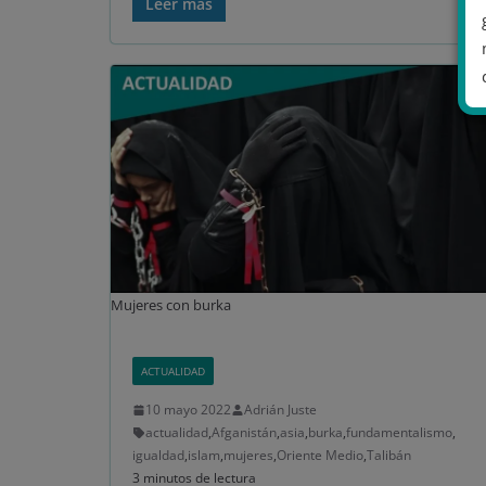
Leer más
.
Mujeres con burka
ACTUALIDAD
10 mayo 2022
Adrián Juste
actualidad
,
Afganistán
,
asia
,
burka
,
fundamentalismo
,
igualdad
,
islam
,
mujeres
,
Oriente Medio
,
Talibán
3 minutos de lectura