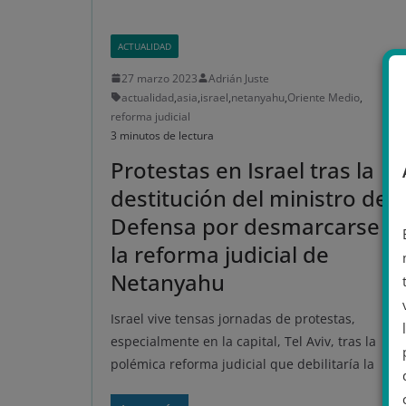
ACTUALIDAD
27 marzo 2023
Adrián Juste
actualidad
,
asia
,
israel
,
netanyahu
,
Oriente Medio
,
reforma judicial
3 minutos de lectura
Protestas en Israel tras la
destitución del ministro de
Defensa por desmarcarse d
la reforma judicial de
Netanyahu
Israel vive tensas jornadas de protestas,
especialmente en la capital, Tel Aviv, tras la
polémica reforma judicial que debilitaría la