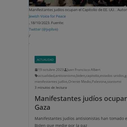
Manifestantes judíos ocupan el Capitolio de EE. UU. . Autor
Jewish Voice for Peace
, 18/10/2023. Fuente:
Twitter (@jvplive)
/
.
ACTUALIDAD
19 octubre 2023
Juan Francisco Albert
actualidad
,
antisionismo
,
biden
,
capitolio
,
estados unidos
,
g
manifestantes judíos
,
Oriente Medio
,
Palestina
,
sionismo
3 minutos de lectura
Manifestantes judíos ocupan
Gaza
Manifestantes judíos antisionistas han tomado e
Biden que medie por la paz