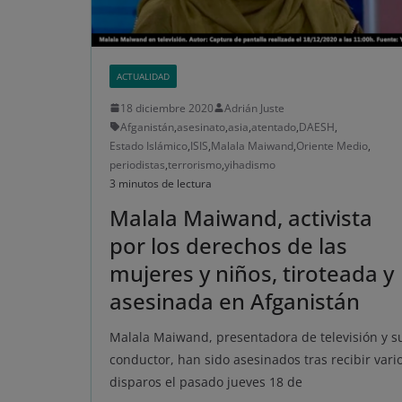
ACTUALIDAD
18 diciembre 2020
Adrián Juste
Afganistán
,
asesinato
,
asia
,
atentado
,
DAESH
,
Estado Islámico
,
ISIS
,
Malala Maiwand
,
Oriente Medio
,
periodistas
,
terrorismo
,
yihadismo
3 minutos de lectura
Malala Maiwand, activista
por los derechos de las
mujeres y niños, tiroteada y
asesinada en Afganistán
Malala Maiwand, presentadora de televisión y s
conductor, han sido asesinados tras recibir vari
disparos el pasado jueves 18 de