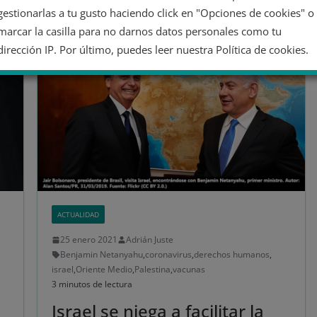
Leer más
gestionarlas a tu gusto haciendo click en "Opciones de cookies" o
marcar la casilla para no darnos datos personales como tu
dirección IP. Por último, puedes leer nuestra Política de cookies.
No dar mi información personal
Opciones de cookies
Aceptar cookies
Rechazar cookies
Política de cookies
ACTUALIDAD
25 enero 2021
Adrián Juste
Benjamin Netanyahu
,
coronavirus
,
derechos humanos
,
israel
,
Oriente Medio
,
Palestina
,
vacunas
3 minutos de lectura
Israel se niega a facilitar la