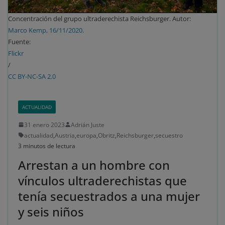
Concentración del grupo ultraderechista Reichsburger. Autor:
Marco Kemp, 16/11/2020.
Fuente:
Flickr
/
CC BY-NC-SA 2.0
ACTUALIDAD
31 enero 2023
Adrián Juste
actualidad
,
Austria
,
europa
,
Obritz
,
Reichsburger
,
secuestro
3 minutos de lectura
Arrestan a un hombre con
vínculos ultraderechistas que
tenía secuestrados a una mujer
y seis niños