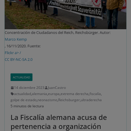
Concentración de Ciudadanos del Reich, Reichsbürger. Autor:
Marco Kemp
, 16/11/2020. Fuente:
Flickr a> /
CC BY-NC-SA 2.0
ACTUALIDAD
14 diciembre 2023
JuanCastro
actualidad
,
alemania
,
europa
,
extrema derecha
,
fiscalía
,
golpe de estado
,
neonazismo
,
Reichsburger
,
ultraderecha
5 minutos de lectura
La Fiscalía alemana acusa de
pertenencia a organización