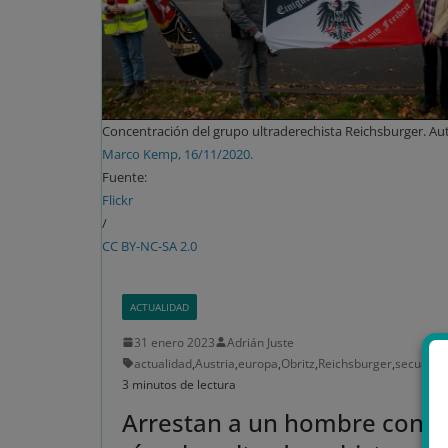
Concentración del grupo ultraderechista Reichsburger. Aut
Marco Kemp, 16/11/2020.
Fuente:
Flickr
/
CC BY-NC-SA 2.0
ACTUALIDAD
31 enero 2023
Adrián Juste
actualidad
,
Austria
,
europa
,
Obritz
,
Reichsburger
,
secuestr
3 minutos de lectura
Arrestan a un hombre con