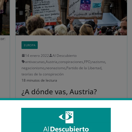
or:
EUROPA
14 enero 2022
Al Descubierto
antivacunas
,
Austria
,
conspiraciones
,
FPO
,
nazismo
,
negacionismo
,
neonazismo
,
Partido de la Libertad
,
teorías de la conspiración
18 minutos de lectura
¿A dónde vas, Austria?
Antivacunas y extrema
o
derecha
Un misterio recorre Europa… los países de habla
alemana, conocidos supuestamente como