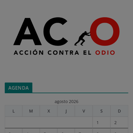
AGENDA
agosto 2026
L
M
X
J
V
S
D
1
2