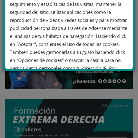
seguimiento y estadísticas de las visitas, mantener la
seguridad del sitio, utilizar aplicaciones como la
reproducción de vídeos y redes sociales y para mostrar
publicidad personalizada a través de Adsense mediante
el análisis de tus hábitos de navegación. Haciendo click
en "Aceptar", consientes el uso de todas las cookies.
También puedes gestionarlas a tu gusto haciendo click
en "Opciones de cookies" o marcar la casilla para no
darnos datos personales como tu dirección IP. Por
último, puedes leer nuestra Política de cookies.
No dar mi información personal
.
Opciones de cookies
Aceptar cookies
Rechazar cookies
Política de cookies