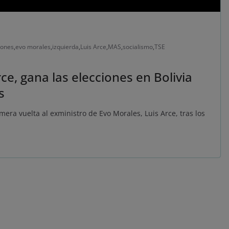
iones
,
evo morales
,
izquierda
,
Luis Arce
,
MAS
,
socialismo
,
TSE
ce, gana las elecciones en Bolivia
s
imera vuelta al exministro de Evo Morales, Luis Arce, tras los