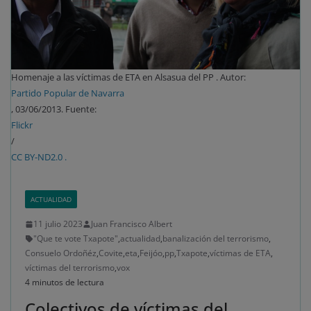
Homenaje a las víctimas de ETA en Alsasua del PP . Autor:
Partido Popular de Navarra
, 03/06/2013. Fuente:
Flickr
/
CC BY-ND2.0 .
ACTUALIDAD
11 julio 2023
Juan Francisco Albert
"Que te vote Txapote"
,
actualidad
,
banalización del terrorismo
,
Consuelo Ordoñéz
,
Covite
,
eta
,
Feijóo
,
pp
,
Txapote
,
víctimas de ETA
,
víctimas del terrorismo
,
vox
4 minutos de lectura
Colectivos de víctimas del