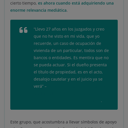
cierto tiempo,
es ahora cuando está adquiriendo una
enorme relevancia mediática
.
“Llevo 27 años en los juzgados y creo
que no he visto en mi vida, que yo
recuerde, un caso de ocupación de
vivienda de un particular, todos son de
bancos o entidades. Es mentira que no
se pueda actuar. Si el dueño presenta
el título de propiedad, es en el acto,
desalojo cautelar y en el juicio ya se
verá” –
Adolfo Carretero, magistrado
titular del juzgado de instrucción
número 47 de Madrid, para
El País
.
Este grupo, que acostumbra a llevar símbolos de apoyo