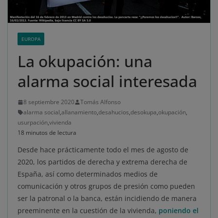
EUROPA
La okupación: una
alarma social interesada
8 septiembre 2020
Tomás Alfonso
alarma social
,
allanamiento
,
desahucios
,
desokupa
,
okupación
,
usurpación
,
vivienda
18 minutos de lectura
Desde hace prácticamente todo el mes de agosto de
2020, los partidos de derecha y extrema derecha de
España, así como determinados medios de
comunicación y otros grupos de presión como pueden
ser la patronal o la banca, están incidiendo de manera
preeminente en la cuestión de la vivienda,
poniendo el