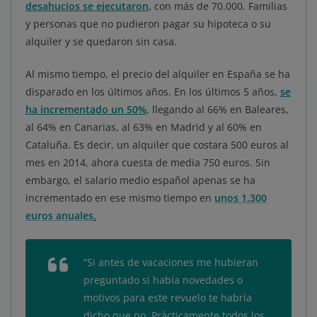
desahucios se ejecutaron
, con más de 70.000. Familias
y personas que no pudieron pagar su hipoteca o su
alquiler y se quedaron sin casa.
Al mismo tiempo, el precio del alquiler en España se ha
disparado en los últimos años. En los últimos 5 años,
se
ha incrementado un 50%
, llegando al 66% en Baleares,
al 64% en Canarias, al 63% en Madrid y al 60% en
Cataluña. Es decir, un alquiler que costara 500 euros al
mes en 2014, ahora cuesta de media 750 euros. Sin
embargo, el salario medio español apenas se ha
incrementado en ese mismo tiempo en
unos 1.300
euros anuales
.
“Si antes de vacaciones me hubieran
preguntado si había novedades o
motivos para este revuelo te habría
dicho que no. Prácticamente todos los