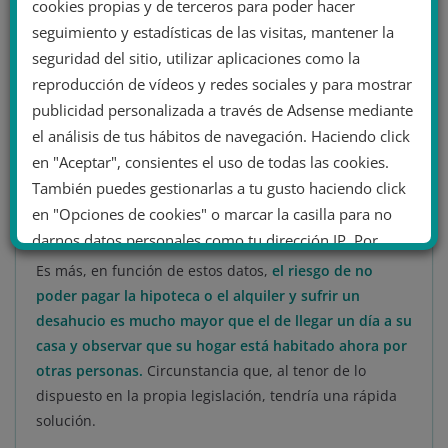
cookies propias y de terceros para poder hacer
producir en perjuicio de las familias trabajadoras,
esto
seguimiento y estadísticas de las visitas, mantener la
ocurre en un porcentaje ínfimo
.
Y que, los casos de
seguridad del sitio, utilizar aplicaciones como la
usurpación, en paralelo aumento al número de
reproducción de vídeos y redes sociales y para mostrar
desahucios,
se explica por la cantidad de personas con
publicidad personalizada a través de Adsense mediante
dificultades de acceso a una vivienda
.
Solamente unos
el análisis de tus hábitos de navegación. Haciendo click
2.000 casos anuales aproximadamente
en "Aceptar", consientes el uso de todas las cookies.
corresponderían a usurpaciones de viviendas
También puedes gestionarlas a tu gusto haciendo click
particulares (es decir, un 30% y siempre en estado de
en "Opciones de cookies" o marcar la casilla para no
desuso y/o abandono, tal y como marca la legislación).
darnos datos personales como tu dirección IP. Por
último, puedes leer nuestra Política de cookies.
Es más, en función de estos datos,
el riesgo de no
poder pagar la hipoteca o el alquiler y sufrir un
desahucio es mucho mayor que el de llegar un día a su
No dar mi información personal
casa y observar que su hogar está habitado ahora por
.
otras personas.
Circunstancia que, al tenor de lo
Opciones de cookies
Aceptar cookies
dispuesto en la propia legislación, tendría una rápida
solución.
Rechazar cookies
Política de cookies