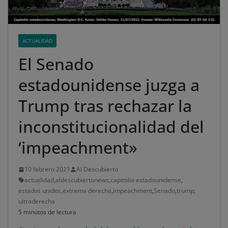
ACTUALIDAD
El Senado
estadounidense juzga a
Trump tras rechazar la
inconstitucionalidad del
‘impeachment»
10 febrero 2021
Al Descubierto
actualidad
,
aldescubiertonews
,
capitolio estadounidense
,
estados unidos
,
extrema derecha
,
impeachment
,
Senado
,
trump
,
ultraderecha
5 minutos de lectura