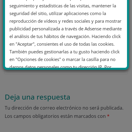
seguimiento y estadísticas de las visitas, mantener la
seguridad del sitio, utilizar aplicaciones como la
reproducción de vídeos y redes sociales y para mostrar
publicidad personalizada a través de Adsense mediante
Crisis en la derecha francesa: Los
el análisis de tus hábitos de navegación. Haciendo click
Republicanos echan a su líder por
en "Aceptar", consientes el uso de todas las cookies.
intentar una alianza con Le Pen
También puedes gestionarlas a tu gusto haciendo click
en "Opciones de cookies" o marcar la casilla para no
12 junio 2024
darnos datos personales como tu dirección IP. Por
último, puedes leer nuestra Política de cookies.
No dar mi información personal
Deja una respuesta
.
Tu dirección de correo electrónico no será publicada.
Opciones de cookies
Aceptar cookies
Los campos obligatorios están marcados con
*
Rechazar cookies
Política de cookies