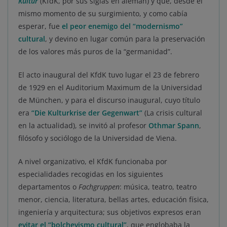
Kultur
(KfdK, por sus siglas en alemán) y que, desde el
mismo momento de su surgimiento, y como cabía
esperar, fue
el peor enemigo del “modernismo”
cultural
, y devino en lugar común para la preservación
de los valores más puros de la “germanidad”.
El acto inaugural del KfdK tuvo lugar el 23 de febrero
de 1929 en el Auditorium Maximum de la Universidad
de München, y para el discurso inaugural, cuyo título
era
“Die Kulturkrise der Gegenwart”
(La crisis cultural
en la actualidad), se invitó al profesor
Othmar Spann
,
filósofo y sociólogo de la Universidad de Viena.
A nivel organizativo, el KfdK funcionaba por
especialidades recogidas en los siguientes
departamentos o
Fachgruppen
: música, teatro, teatro
menor, ciencia, literatura, bellas artes, educación física,
ingeniería y arquitectura; sus objetivos expresos eran
evitar el
“bolchevismo cultural”
, que englobaba la