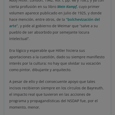
Adolf Hitler.
London, 1942. Vol. I, pp. 66 y 108.), y ya con
cierta profusión en su libro
Mein Kampf
, cuyo primer
volumen aparece publicado en julio de 1925, y donde
hace mención, entre otros, de la
“bolchevización del
arte”
, y pide al gobierno de Weimar que “salve a su
pueblo de ser absorbido por semejante locura
intelectual”.
Era lógico y esperable que Hitler hiciera sus
aportaciones a la cuestión, dado su siempre manifiesto
interés por la cultura; no hay que olvidar su vocación
como pintor, dibujante y arquitecto.
A pesar de ello y del consecuente apoyo que tales
incisos recibieron siempre en los círculos de Bayreuth,
el impacto real que tuvieron en las acciones de
programa y propagandísticas del NSDAP fue, por el
momento, menor.