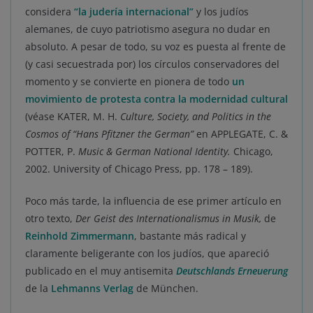
considera
“la judería internacional”
y los judíos
alemanes, de cuyo patriotismo asegura no dudar en
absoluto. A pesar de todo, su voz es puesta al frente de
(y casi secuestrada por) los círculos conservadores del
momento y se convierte en pionera de todo
u
n
movimiento de protesta contra la modernidad cultural
(véase KATER, M. H.
Culture, Society, and Politics in the
Cosmos of “Hans Pfitzner the German”
en APPLEGATE, C. &
POTTER, P.
Music & German National Identity.
Chicago,
2002. University of Chicago Press, pp. 178 – 189).
Poco más tarde, la influencia de ese primer artículo en
otro texto,
Der Geist des Internationalismus in Musik,
de
Reinhold Zimmermann
, bastante más radical y
claramente beligerante con los judíos, que apareció
publicado en el muy antisemita
Deutschlands Erneuerung
de la
Lehmanns Verlag
de München.