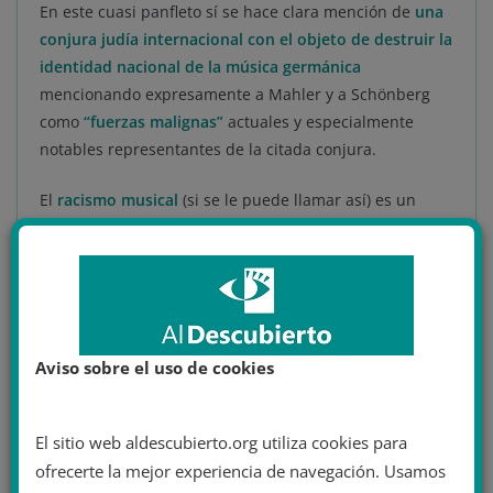
En este cuasi panfleto sí se hace clara mención de
una
conjura judía internacional con el objeto de destruir la
identidad nacional de la música germánica
mencionando expresamente a Mahler y a Schönberg
como
“fuerzas malignas”
actuales y especialmente
notables representantes de la citada conjura.
El
racismo musical
(si se le puede llamar así) es un
fenómeno estrechamente ligado y derivado del racismo
filosófico apoyado por el nacionalsocialismo (nazismo), y
encontró su meca en los círculos musicales
ultraconservadores de
Bayreuth
.
Aviso sobre el uso de cookies
El sitio web aldescubierto.org utiliza cookies para
ofrecerte la mejor experiencia de navegación. Usamos