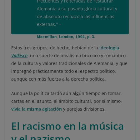
frecuentes y reiteradas de restaurar
Alemania a su pasada gloria cultural y
de absoluto rechazo a las influencias
externas.” –
LEVI, E. Music in the Third Reich.
Macmillan, London, 1994, p. 3.
Estos tres grupos, de hecho, bebían de la
ideología
Volkisch
, una suerte de idealismo bucólico y romántico
de la cultura y valores tradicionales de Alemania, y que
impregnó prácticamente todo el espectro político,
aunque con más fuerza a la derecha política.
Aunque la política tardó aún algún tiempo en tomar
cartas en el asunto, el ámbito cultural, por sí mismo,
vivía la misma agitación
y parejas divisiones.
El racismo en la música
y el nazismo