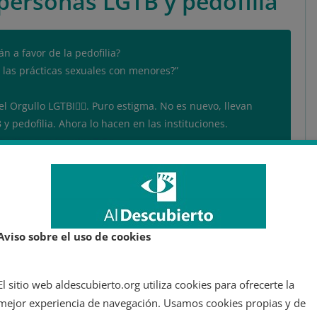
 personas LGTB y pedofilia
án a favor de la pedofilia?
e las prácticas sexuales con menores?”
 Orgullo LGTBI🏳️‍🌈. Puro estigma. No es nuevo, llevan
 pedofilia. Ahora lo hacen en las instituciones.
.twitter.com/mcqIenZrSg
 🏳️‍🌈 (@EduardoFRub)
June 10, 2021
 de Más Madrid, el concejal de Vox se ha apoyado en un bulo,
Aviso sobre el uso de cookies
de la pedofilia
ni se han difundido carteles o ningún otro
las relaciones sexuales con menores de edad.
El sitio web aldescubierto.org utiliza cookies para ofrecerte la
án esta afirmación? Pues bien, según lo desvelado por
mejor experiencia de navegación. Usamos cookies propias y de
 cual se difundieron montajes de imágenes relacionadas con