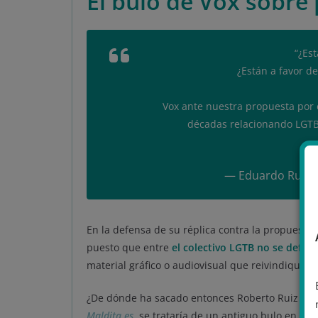
El bulo de Vox sobre
“¿Est
¿Están a favor d
Vox ante nuestra propuesta por el
décadas relacionando LGTB y
pic
— Eduardo Rubiño
En la defensa de su réplica contra la propuesta
puesto que entre
el colectivo LGTB no se defien
material gráfico o audiovisual que reivindique 
¿De dónde ha sacado entonces Roberto Ruiz Pais
Maldita.es
, se trataría de un antiguo bulo en el