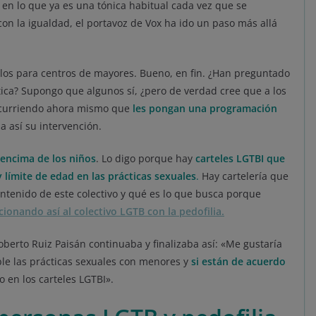
n lo que ya es una tónica habitual cada vez que se
n la igualdad, el portavoz de Vox ha ido un paso más allá
os para centros de mayores. Bueno, en fin. ¿Han preguntado
tica? Supongo que algunos sí, ¿pero de verdad cree que a los
 ocurriendo ahora mismo que
les pongan una programación
a así su intervención.
 encima de los niños
. Lo digo porque hay
carteles LGTBI que
 límite de edad en las prácticas sexuales
.
Hay cartelería que
ontenido de este colectivo y qué es lo que busca porque
cionando así al colectivo LGTB con la pedofilia.
oberto Ruiz Paisán continuaba y finalizaba así: «Me gustaría
ble las prácticas sexuales con menores y
si están de acuerdo
o en los carteles LGTBI».