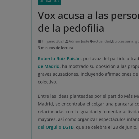
ACTUALIDAD
Vox acusa a las perso
de la pedofilia
11 junio 2021
Adrián Juste
actualidad
,
Bulo
,
españa
,
lg
3 minutos de lectura
Roberto Ruíz Paisán
, portavoz del partido ultra
de Madrid
, ha mostrado su oposición a las prop
graves acusaciones, incluyendo afirmaciones de q
colectivo.
Entre las ideas planteadas por el partido Más M
Madrid, se encontraba el colgar una pancarta co
relacionadas con la igualdad y fomentar actividad
mayores, así como organizar espectáculos infanti
del Orgullo LGTB
, que se celebra el 28 de junio.