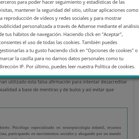
terceros para poder hacer seguimiento y estadísticas de las
aciones y que llevan años difundiéndose por diferentes
visitas, mantener la seguridad del sitio, utilizar aplicaciones como
la reproducción de vídeos y redes sociales y para mostrar
publicidad personalizada a través de Adsense mediante el análisis
es en
un intento de atacar a la comunidad LGTBI
acusándola
de tus hábitos de navegación. Haciendo click en "Aceptar",
uido a diferentes movilizaciones. Sin embargo, se trata de
consientes el uso de todas las cookies. También puedes
 de la marcha por la diversidad en Costa Rica», aclara el
gestionarlas a tu gusto haciendo click en "Opciones de cookies" o
además ha indicado que se trata de un bulo desmentido ya en
marcar la casilla para no darnos datos personales como tu
dirección IP. Por último, puedes leer nuestra Política de cookies.
 LGTB y la pedofilia y la pederastia no son nuevas. La
an utilizado esta falsa afirmación para intentar desacreditar
No dar mi información personal
xualidad a base de mentiras y de bulos y así evitar que
Opciones de cookies
Aceptar cookies
Rechazar cookies
Política de cookies
erto. Psicólogo especializado en neuropsicología infantil, recursos
vista, participando en movimientos sociales y abogando por un mundo