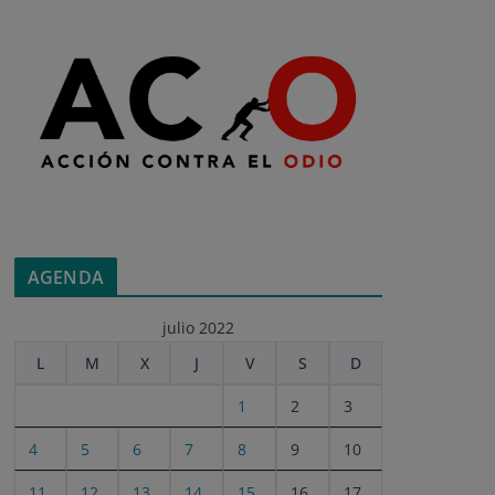
AGENDA
julio 2022
L
M
X
J
V
S
D
1
2
3
4
5
6
7
8
9
10
11
12
13
14
15
16
17