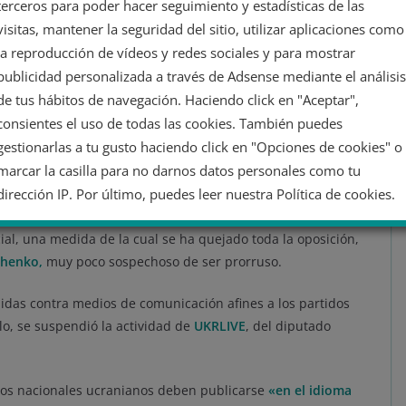
terceros para poder hacer seguimiento y estadísticas de las
visitas, mantener la seguridad del sitio, utilizar aplicaciones como
itud de tensiones, detenciones, prohibiciones y problemas, en
la reproducción de vídeos y redes sociales y para mostrar
odelos muy diferentes de entender el país.
Víktor
publicidad personalizada a través de Adsense mediante el análisis
or la Vida y vinculado a Yanukovich, fue detenido en 2021 y
de tus hábitos de navegación. Haciendo click en "Aceptar",
aición» y “saqueo de recursos nacionales” en Crimea.
consientes el uso de todas las cookies. También puedes
ude electoral
en las elecciones de 2004 donde salió victorioso
gestionarlas a tu gusto haciendo click en "Opciones de cookies" o
marcar la casilla para no darnos datos personales como tu
dirección IP. Por último, puedes leer nuestra Política de cookies.
partidos alternativos al gobierno de Zelenski. En el decreto
os de comunicación deberán emitir los mismos contenidos,
cial, una medida de la cual se ha quejado toda la oposición,
No dar mi información personal
shenko,
muy poco sospechoso de ser prorruso.
das contra medios de comunicación afines a los partidos
Opciones de cookies
Aceptar cookies
lo, se suspendió la actividad de
UKRLIVE
, del diputado
Rechazar cookies
Política de cookies
sos nacionales ucranianos deben publicarse
«en el idioma