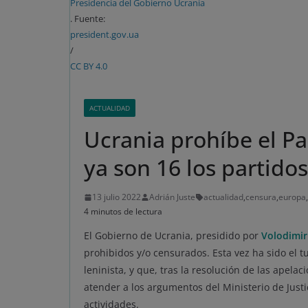
Presidencia del Gobierno Ucrania
. Fuente:
president.gov.ua
/
CC BY 4.0
ACTUALIDAD
Ucrania prohíbe el Pa
ya son 16 los partido
13 julio 2022
Adrián Juste
actualidad
,
censura
,
europa
,
4 minutos de lectura
El Gobierno de Ucrania, presidido por
Volodimir
prohibidos y/o censurados. Esta vez ha sido el t
leninista, y que, tras la resolución de las apelac
atender a los argumentos del Ministerio de Justic
actividades.