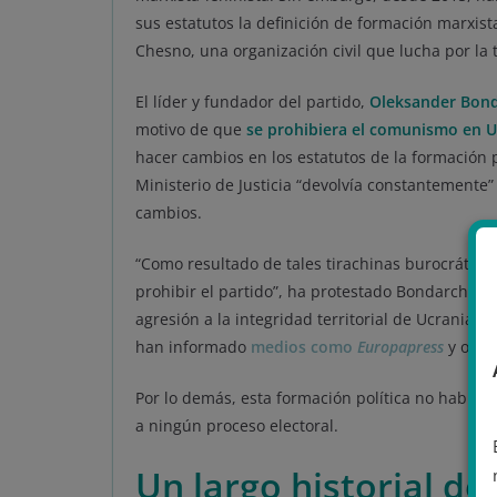
sus estatutos la definición de formación marxis
Chesno, una organización civil que lucha por la 
El líder y fundador del partido,
Oleksander Bon
motivo de que
se prohibiera el comunismo en 
hacer cambios en los estatutos de la formación 
Ministerio de Justicia “devolvía constantemente
cambios.
“Como resultado de tales tirachinas burocrático
prohibir el partido”, ha protestado Bondarchuk,
agresión a la integridad territorial de Ucrania p
han informado
medios como
Europapress
y otros
Por lo demás, esta formación política no había
a ningún proceso electoral.
Un largo historial de