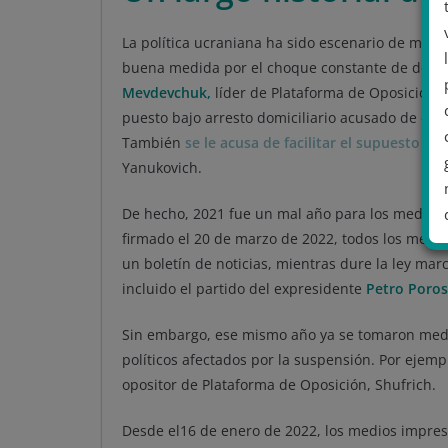
La política ucraniana ha sido escenario de mult
buena medida por el choque constante de dos m
Mevdevchuk,
líder de Plataforma de Oposición P
puesto bajo arresto domiciliario acusado de «tr
También
se le acusa de facilitar el supuesto fra
Yanukovich.
De hecho, 2021 fue un mal año para los medios y 
firmado el 20 de marzo de 2022, todos los medi
un boletín de noticias, mientras dure la ley mar
incluido el partido del expresidente
Petro Poro
.
Sin embargo, ese mismo año ya se tomaron medi
políticos afectados por la suspensión. Por ejemp
opositor de Plataforma de Oposición, Shufrich.
Desde el16 de enero de 2022, los medios impre