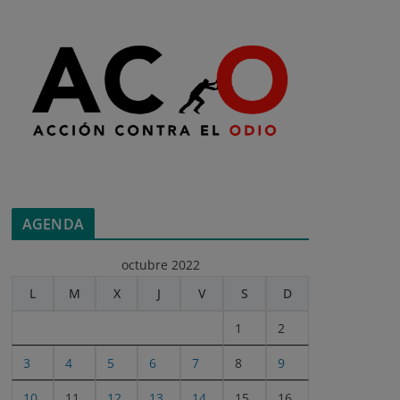
AGENDA
octubre 2022
L
M
X
J
V
S
D
1
2
3
4
5
6
7
8
9
10
11
12
13
14
15
16