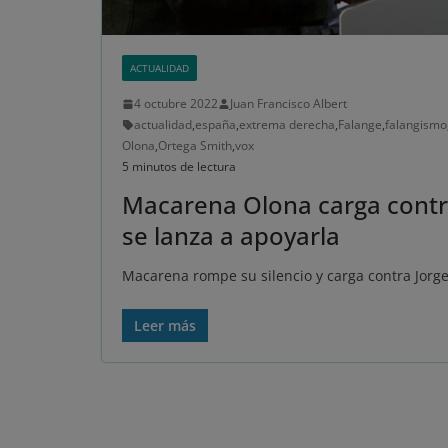
ACTUALIDAD
4 octubre 2022
Juan Francisco Albert
actualidad
,
españa
,
extrema derecha
,
Falange
,
falangismo
Olona
,
Ortega Smith
,
vox
5 minutos de lectura
Macarena Olona carga contr
se lanza a apoyarla
Macarena rompe su silencio y carga contra Jorge
Leer más