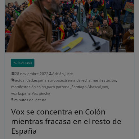
ACTUALIDAD
28 noviembre 2022
Adrián Juste
actualidad
,
españa
,
europa
,
extrema derecha
,
manifestación
,
manifestación colón
,
paro patronal
,
Santiago Abascal
,
vox
,
vox España
,
Vox pincha
5 minutos de lectura
Vox se concentra en Colón
mientras fracasa en el resto de
España