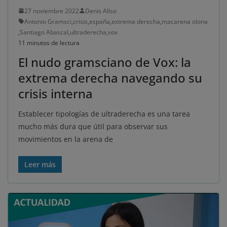
27 noviembre 2022
Denis Allso
Antonio Gramsci
,
crisis
,
españa
,
extrema derecha
,
macarena olona
,
Santiago Abascal
,
ultraderecha
,
vox
11 minutos de lectura
El nudo gramsciano de Vox: la
extrema derecha navegando su
crisis interna
Establecer tipologías de ultraderecha es una tarea
mucho más dura que útil para observar sus
movimientos en la arena de
Leer más