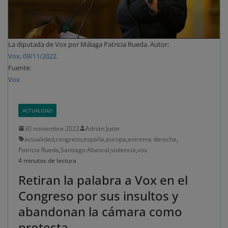
La diputada de Vox por Málaga Patricia Rueda. Autor:
Vox, 09/11/2022.
Fuente:
Vox
ACTUALIDAD
30 noviembre 2022
Adrián Juste
actualidad
,
congreso
,
españa
,
europa
,
extrema derecha
,
Patricia Rueda
,
Santiago Abascal
,
violencia
,
vox
4 minutos de lectura
Retiran la palabra a Vox en el
Congreso por sus insultos y
abandonan la cámara como
protesta