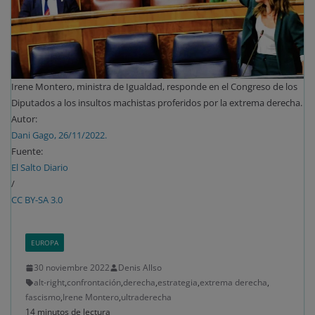
Irene Montero, ministra de Igualdad, responde en el Congreso de los
Diputados a los insultos machistas proferidos por la extrema derecha.
Autor:
Dani Gago, 26/11/2022.
Fuente:
El Salto Diario
/
CC BY-SA 3.0
EUROPA
30 noviembre 2022
Denis Allso
alt-right
,
confrontación
,
derecha
,
estrategia
,
extrema derecha
,
fascismo
,
Irene Montero
,
ultraderecha
14 minutos de lectura