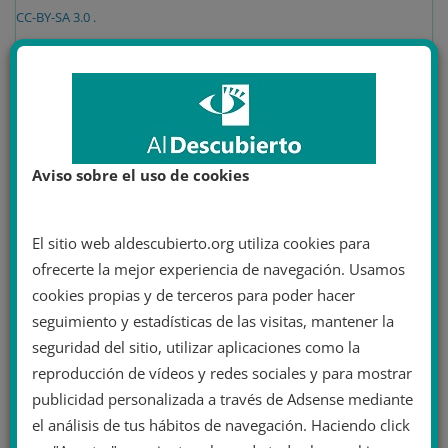
CC-BY-SA 3.0 .
AMÉRICA LATINA
EEUU Y CANADÁ
EUROPA
24 noviembre 2022
José Miguel Gándara
Colaboracionismo
,
europa
,
extrema derecha
,
fascismo
,
Iglesia Católica y nazis
,
nazismo
,
partido nacionalsocialista
,
Aviso sobre el uso de cookies
Pasillo Vaticano
,
Pío XI
,
Pío XII
,
Ratlines
,
ruta de las ratas
,
ultraconservadores
,
ultraderecha
,
vaticano
14 minutos de lectura
El sitio web aldescubierto.org utiliza cookies para
La ruta de las ratas: cómo el
ofrecerte la mejor experiencia de navegación. Usamos
Vaticano ayudó a evacuar a los
cookies propias y de terceros para poder hacer
nazis de Europa
seguimiento y estadísticas de las visitas, mantener la
seguridad del sitio, utilizar aplicaciones como la
La ruta de las ratas es el nombre que se dio al plan
reproducción de vídeos y redes sociales y para mostrar
ejecutado por la Iglesia Católica para evacuar a los
publicidad personalizada a través de Adsense mediante
nazis de Europa.
el análisis de tus hábitos de navegación. Haciendo click