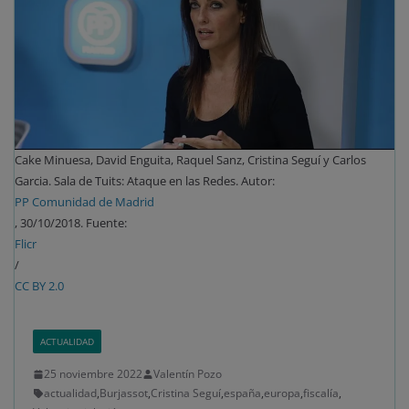
Cake Minuesa, David Enguita, Raquel Sanz, Cristina Seguí y Carlos
Garcia. Sala de Tuits: Ataque en las Redes. Autor:
PP Comunidad de Madrid
, 30/10/2018. Fuente:
Flicr
/
CC BY 2.0
ACTUALIDAD
25 noviembre 2022
Valentín Pozo
actualidad
,
Burjassot
,
Cristina Seguí
,
españa
,
europa
,
fiscalía
,