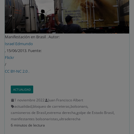
Manifestación en Brasil . Autor:
Israel Edmundo
, 15/06/2013. Fuente:
Flickr
/
CC BY-NC 2.0 .
ACTUALIDAD
1 noviembre 2022
Juan Francisco Albert
actualidad
,
bloqueo de carreteras
,
bolsonaro
,
camioneros de Brasil
,
extrema derecha
,
golpe de Estado Brasil
,
manifestantes bolsonaristas
,
ultraderecha
6 minutos de lectura