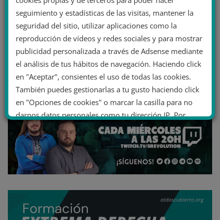
cookies propias y de terceros para poder hacer
seguimiento y estadísticas de las visitas, mantener la
seguridad del sitio, utilizar aplicaciones como la
reproducción de vídeos y redes sociales y para mostrar
publicidad personalizada a través de Adsense mediante
el análisis de tus hábitos de navegación. Haciendo click
en "Aceptar", consientes el uso de todas las cookies.
También puedes gestionarlas a tu gusto haciendo click
en "Opciones de cookies" o marcar la casilla para no
darnos datos personales como tu dirección IP. Por
último, puedes leer nuestra Política de cookies.
No dar mi información personal
.
Opciones de cookies
Aceptar cookies
Rechazar cookies
Política de cookies