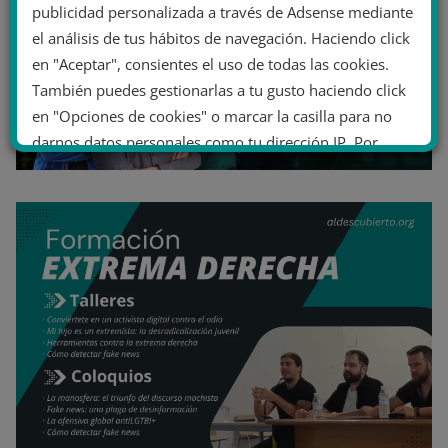
publicidad personalizada a través de Adsense mediante
el análisis de tus hábitos de navegación. Haciendo click
en "Aceptar", consientes el uso de todas las cookies.
También puedes gestionarlas a tu gusto haciendo click
en "Opciones de cookies" o marcar la casilla para no
darnos datos personales como tu dirección IP. Por
último, puedes leer nuestra Política de cookies.
No dar mi información personal
.
Opciones de cookies
Aceptar cookies
Rechazar cookies
Política de cookies