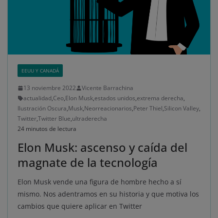
EEUU Y CANADÁ
13 noviembre 2022
Vicente Barrachina
actualidad
,
Ceo
,
Elon Musk
,
estados unidos
,
extrema derecha
,
Ilustración Oscura
,
Musk
,
Neorreacionarios
,
Peter Thiel
,
Silicon Valley
,
Twitter
,
Twitter Blue
,
ultraderecha
24 minutos de lectura
Elon Musk: ascenso y caída del
magnate de la tecnología
Elon Musk vende una figura de hombre hecho a sí
mismo. Nos adentramos en su historia y que motiva los
cambios que quiere aplicar en Twitter