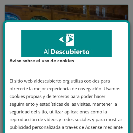
Aviso sobre el uso de cookies
Policía francesa carga contra los aficionados marroquíes que estaban
El sitio web aldescubierto.org utiliza cookies para
celebrando el evento. Autor: captura de pantalla hecha el 21/12/2022
ofrecerte la mejor experiencia de navegación. Usamos
a las 21:00. Fuente: Twitter (@TaoualitAmar).
cookies propias y de terceros para poder hacer
seguimiento y estadísticas de las visitas, mantener la
ÁFRICA
EUROPA
seguridad del sitio, utilizar aplicaciones como la
23 diciembre 2022
Tatiana Fernández
reproducción de vídeos y redes sociales y para mostrar
actualidad
,
colonialismo
,
españa
,
europa
,
extrema derecha
,
publicidad personalizada a través de Adsense mediante
marroquíes
,
Marruecos
,
mundial
,
Mundial 2022
,
Mundial de Qatar
,