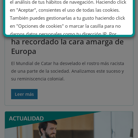
el análisis de tus hábitos de navegación. Haciendo click
racismo
,
ultraderecha
,
xenofobia
en "Aceptar", consientes el uso de todas las cookies.
18 minutos de lectura
También puedes gestionarlas a tu gusto haciendo click
Marroquíes, racismo y
en "Opciones de cookies" o marcar la casilla para no
colonialismo: cómo el mundial
darnos datos personales como tu dirección IP. Por
ha recordado la cara amarga de
último, puedes leer nuestra Política de cookies.
Europa
No dar mi información personal
El Mundial de Catar ha desvelado el rostro más racista
.
de una parte de la sociedad. Analizamos este suceso y
su reminiscencia colonial.
Opciones de cookies
Aceptar cookies
Leer más
Rechazar cookies
Política de cookies