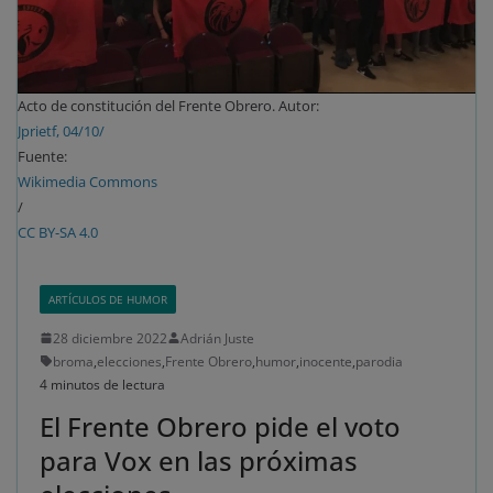
Acto de constitución del Frente Obrero. Autor:
Jprietf, 04/10/
Fuente:
Wikimedia Commons
/
CC BY-SA 4.0
ARTÍCULOS DE HUMOR
28 diciembre 2022
Adrián Juste
broma
,
elecciones
,
Frente Obrero
,
humor
,
inocente
,
parodia
4 minutos de lectura
El Frente Obrero pide el voto
para Vox en las próximas