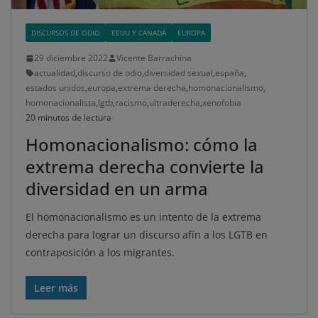
DISCURSOS DE ODIO
EEUU Y CANADÁ
EUROPA
29 diciembre 2022
Vicente Barrachina
actualidad
,
discurso de odio
,
diversidad sexual
,
españa
,
estados unidos
,
europa
,
extrema derecha
,
homonacionalismo
,
homonacionalista
,
lgtb
,
racismo
,
ultraderecha
,
xenofobia
20 minutos de lectura
Homonacionalismo: cómo la
extrema derecha convierte la
diversidad en un arma
El homonacionalismo es un intento de la extrema
derecha para lograr un discurso afín a los LGTB en
contraposición a los migrantes.
Leer más