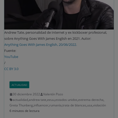
Andrew Tate, personalidad de Internet y ex kickboxer profesional,
sobre Anything Goes With James English en 2021. Autor:
Anything Goes With James English, 20/06/2022.
Fuente:
YouTube
/
CC BY 3.0
ACTUALIDAD
30 diciembre 2022
Valentín Pozo
actualidad
,
andrew tate
,
eeuu
,
estados unidos
,
extrema derecha
,
Greta Thunberg
,
influencer
,
rumanía
,
trata de blancas
,
usa
,
violación
6 minutos de lectura