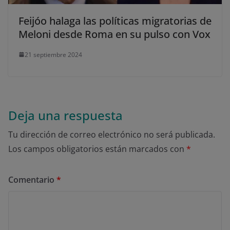
Feijóo halaga las políticas migratorias de
Meloni desde Roma en su pulso con Vox
No dar mi información personal
.
21 septiembre 2024
Opciones de cookies
Aceptar cookies
Rechazar cookies
Política de cookies
Deja una respuesta
Tu dirección de correo electrónico no será publicada.
Los campos obligatorios están marcados con
*
Comentario
*