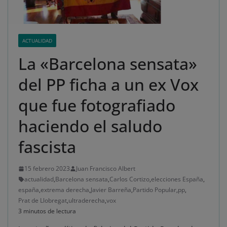
ACTUALIDAD
La «Barcelona sensata»
del PP ficha a un ex Vox
que fue fotografiado
haciendo el saludo
fascista
15 febrero 2023
Juan Francisco Albert
actualidad
,
Barcelona sensata
,
Carlos Cortizo
,
elecciones España
,
españa
,
extrema derecha
,
Javier Barreña
,
Partido Popular
,
pp
,
Prat de Llobregat
,
ultraderecha
,
vox
3 minutos de lectura