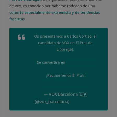
de Vox, es conocido por haberse rodeado de una
cohorte especialmente extremista y de tendencias
fascistas.
Os presentamos a Carlos Cortizo, el
candidato de VOX en El Prat de
Llobregat.
Se convertirá en
#TuVozenElPrat
¡Recuperemos El Prat!
pic.twitter.com/AVglCT2kXT
— VOX Barcelona 🇪🇦
(@vox_barcelona)
May 14, 2019