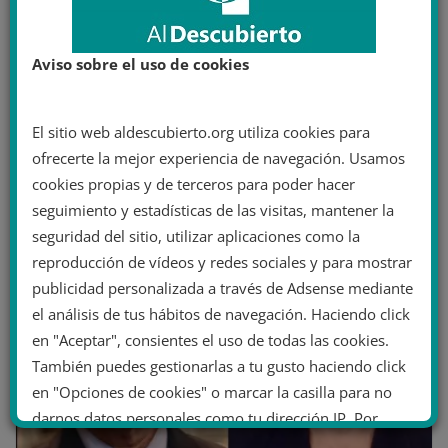
Aviso sobre el uso de cookies
Empieza la campaña electoral brasileña
con Lula como claro ganador frente a
Bolsonaro
El sitio web aldescubierto.org utiliza cookies para
ofrecerte la mejor experiencia de navegación. Usamos
18 agosto 2022
cookies propias y de terceros para poder hacer
seguimiento y estadísticas de las visitas, mantener la
seguridad del sitio, utilizar aplicaciones como la
reproducción de vídeos y redes sociales y para mostrar
publicidad personalizada a través de Adsense mediante
el análisis de tus hábitos de navegación. Haciendo click
en "Aceptar", consientes el uso de todas las cookies.
También puedes gestionarlas a tu gusto haciendo click
en "Opciones de cookies" o marcar la casilla para no
darnos datos personales como tu dirección IP. Por
último, puedes leer nuestra Política de cookies.