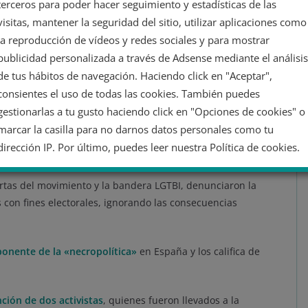
terceros para poder hacer seguimiento y estadísticas de las
 con fines electoralistas, no pensamos callarnos.
visitas, mantener la seguridad del sitio, utilizar aplicaciones como
la reproducción de vídeos y redes sociales y para mostrar
¡Amor y Furia! ❤️‍🔥
publicidad personalizada a través de Adsense mediante el análisis
de tus hábitos de navegación. Haciendo click en "Aceptar",
aza de
@lovalois_
– Grita Shout
consientes el uso de todas las cookies. También puedes
auset
pic.twitter.com/LiZRC2GCC6
gestionarlas a tu gusto haciendo click en "Opciones de cookies" o
marcar la casilla para no darnos datos personales como tu
al (@FuturoVegetal)
June 25, 2023
dirección IP. Por último, puedes leer nuestra Política de cookies.
artas del movimiento y la bandera LGTBI, denunciaron la
No dar mi información personal
s con fines electorales, ignorando las consecuencias
Opciones de cookies
Aceptar cookies
onente de la «necropolítica»
en España y los califica de
Rechazar cookies
Política de cookies
ción de dos activistas
, quienes fueron llevados a la