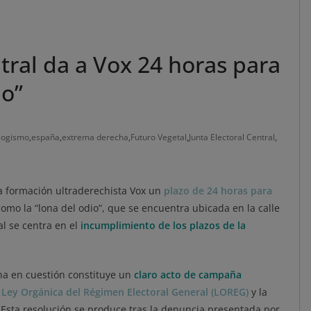
ntral da a Vox 24 horas para
io”
logismo
,
españa
,
extrema derecha
,
Futuro Vegetal
,
Junta Electoral Central
,
 la formación ultraderechista Vox un
plazo de 24 horas para
como la “lona del odio”, que se encuentra ubicada en la calle
al se centra en el
incumplimiento de los plazos de la
ona en cuestión constituye un
claro acto de campaña
a
Ley Orgánica del Régimen Electoral General (LOREG)
y la
 Esta resolución se produce tras la denuncia presentada por