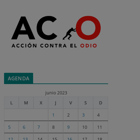
AGENDA
junio 2023
L
M
X
J
V
S
D
1
2
3
4
5
6
7
8
9
10
11
12
13
14
15
16
17
18