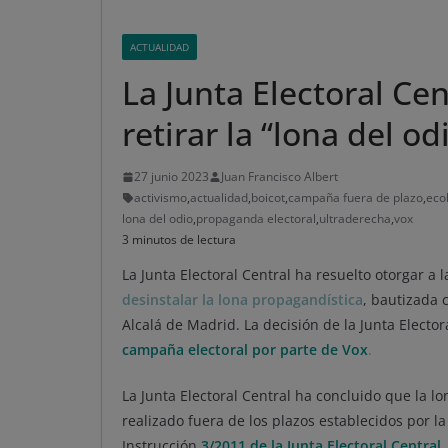
ACTUALIDAD
La Junta Electoral Ce
retirar la “lona del od
27 junio 2023
Juan Francisco Albert
activismo
,
actualidad
,
boicot
,
campaña fuera de plazo
,
eco
lona del odio
,
propaganda electoral
,
ultraderecha
,
vox
3 minutos de lectura
La Junta Electoral Central ha resuelto otorgar a
desinstalar la lona propagandística
, bautizada 
Alcalá de Madrid. La decisión de la Junta Elector
campaña electoral por parte de Vox
.
La Junta Electoral Central ha concluido que la l
realizado fuera de los plazos establecidos por l
Instrucción
3/2011 de la Junta Electoral Central
.