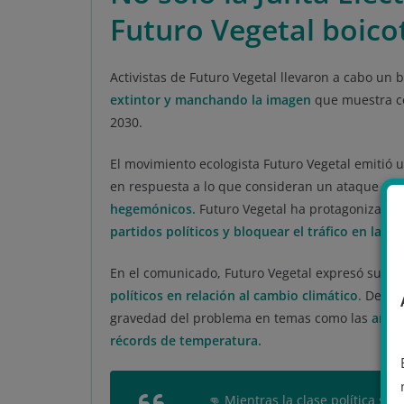
Futuro Vegetal boicot
Activistas de Futuro Vegetal llevaron a cabo un bo
extintor y manchando la imagen
que muestra có
2030.
El movimiento ecologista Futuro Vegetal emitió
en respuesta a lo que consideran un ataque a l
hegemónicos.
Futuro Vegetal ha protagonizado o
partidos políticos y bloquear el tráfico en la M
En el comunicado, Futuro Vegetal expresó su pr
políticos en relación al cambio climático
. Denun
gravedad del problema en temas como las
anoma
récords de temperatura.
👊 Mientras la clase política se