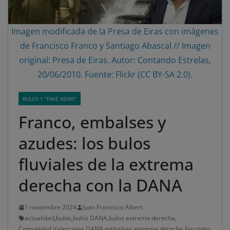
Imagen modificada de la Presa de Eiras con imágenes
de Francisco Franco y Santiago Abascal // Imagen
original: Presa de Eiras. Autor: Contando Estrelas,
20/06/2010. Fuente: Flickr (CC BY-SA 2.0).
BULOS Y "FAKE NEWS"
Franco, embalses y
azudes: los bulos
fluviales de la extrema
derecha con la DANA
1 noviembre 2024
Juan Francisco Albert
actualidad
,
bulos
,
bulos DANA
,
bulos extrema derecha
,
Comunidad Valenciana
,
DANA
,
embalses
,
extrema derecha
,
fascismo