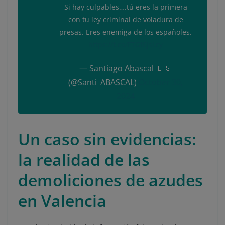
Si hay culpables….tú eres la primera
con tu ley criminal de voladura de
presas. Eres enemiga de los españoles.
https://t.co/FTGf8JsLcy
— Santiago Abascal 🇪🇸
(@Santi_ABASCAL)
October 30,
2024
Un caso sin evidencias:
la realidad de las
demoliciones de azudes
en Valencia