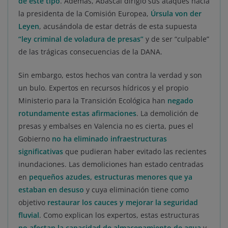
de este tipo
. Además, Abascal dirigió sus ataques hacia
la presidenta de la Comisión Europea,
Úrsula von der
Leyen
, acusándola de estar detrás de esta supuesta
“ley criminal de voladura de presas”
y de ser “culpable”
de las trágicas consecuencias de la DANA.
Sin embargo, estos hechos van contra la verdad y son
un bulo. Expertos en recursos hídricos y el propio
Ministerio para la Transición Ecológica han
negado
rotundamente estas afirmaciones
. La demolición de
presas y embalses en Valencia no es cierta, pues el
Gobierno
no ha eliminado infraestructuras
significativas
que pudieran haber evitado las recientes
inundaciones. Las demoliciones han estado centradas
en
pequeños azudes, estructuras menores que ya
estaban en desuso
y cuya eliminación tiene como
objetivo
restaurar los cauces y mejorar la seguridad
fluvial
. Como explican los expertos, estas estructuras
no afectan la capacidad de almacenamiento de agua
y,