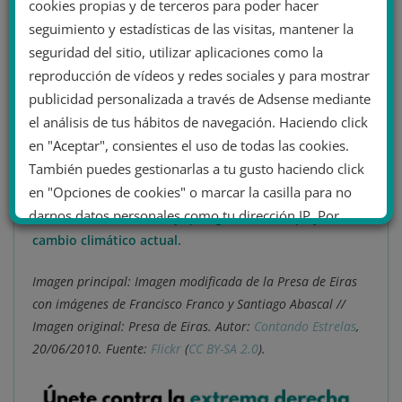
cookies propias y de terceros para poder hacer
puede prevenir desbordamientos y mantener la
seguimiento y estadísticas de las visitas, mantener la
seguridad de las poblaciones cercanas a los cauces.
seguridad del sitio, utilizar aplicaciones como la
Estos mensajes de
desinformación generan
reproducción de vídeos y redes sociales y para mostrar
desconfianza hacia las políticas medioambientales
y
publicidad personalizada a través de Adsense mediante
dificultan la adopción de medidas adecuadas frente al
el análisis de tus hábitos de navegación. Haciendo click
cambio climático. La narrativa promovida por estos
en "Aceptar", consientes el uso de todas las cookies.
grupos intensifica la polarización, apelando a la
También puedes gestionarlas a tu gusto haciendo click
nostalgia de un
supuesto pasado en el que la
en "Opciones de cookies" o marcar la casilla para no
seguridad hídrica estaba garantizada
, una visión que
darnos datos personales como tu dirección IP. Por
carece de
base técnica y que ignora la complejidad del
último, puedes leer nuestra Política de cookies.
cambio climático actual.
Imagen principal: Imagen modificada de la Presa de Eiras
No dar mi información personal
con imágenes de Francisco Franco y Santiago Abascal //
.
Imagen original: Presa de Eiras. Autor:
Contando Estrelas
,
20/06/2010. Fuente:
Flickr
(
CC BY-SA 2.0
).
Opciones de cookies
Aceptar cookies
Rechazar cookies
Política de cookies