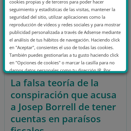
cookies propias y de terceros para poder hacer
mediante torturas físicas y psicológicas. Diferentes
seguimiento y estadísticas de las visitas, mantener la
perfiles que apoyan estas teorías y que creen que tras
seguridad del sitio, utilizar aplicaciones como la
la izquierda en Estados Unidos hay una red de pedofilia
encubierta, sostienen que
el adrenocromo lo extraen
reproducción de vídeos y redes sociales y para mostrar
de niños después de someterlos a torturas
.
publicidad personalizada a través de Adsense mediante
el análisis de tus hábitos de navegación. Haciendo click
Sin embargo, de nuevo, no es más que una teoría de la
en "Aceptar", consientes el uso de todas las cookies.
conspiración, que además ya circulaba hace muchos
También puedes gestionarlas a tu gusto haciendo click
años y de la que ahora se ha apropiado la extrema
en "Opciones de cookies" o marcar la casilla para no
derecha para sostener su discurso antipolítico.
darnos datos personales como tu dirección IP. Por
último, puedes leer nuestra Política de cookies.
La falsa teoría de la
conspiración que acusa
No dar mi información personal
a Josep Borrell de tener
.
Opciones de cookies
Aceptar cookies
cuentas en paraísos
fiscales
Rechazar cookies
Política de cookies