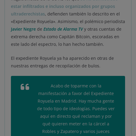
estar infiltrados e incluso organizados por grupos
ultraderechistas
, defienden también lo descrito en el
«Expediente Royuela». Asimismo, el polémico periodista
Javier Negre
de
Estado de Alarma TV
y otras cuentas de
extrema derecha como Capitán Bitcoin, escoradas en
este lado del espectro, lo han hecho también.
El expediente Royuela ya ha aparecido en otras de
nuestras entregas de recopilación de bulos.
Acabo de toparme con la
manifestación a favor del Expediente
Royuela en Madrid. Hay mucha gente
de todo tipo de ideologías. Puedes ver
aquí en directo qué reclaman y por
qué quieren meter en la cárcel a
Robles y Zapatero y varios jueces