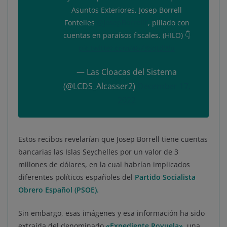
Asuntos Exteriores, Josep Borrell
Fontelles
@JosepBorrellF
, pillado con
cuentas en paraísos fiscales. (HILO) 👇
pic.twitter.com/46735qtdWu
— Las Cloacas del Sistema
(@LCDS_Alcasser2)
December 17,
2022
Estos recibos revelarían que Josep Borrell tiene cuentas
bancarias las Islas Seychelles por un valor de 3
millones de dólares, en la cual habrían implicados
diferentes políticos españoles del
Partido Socialista
Obrero Español (PSOE).
Sin embargo, esas imágenes y esa información ha sido
extraída del denominado
«Expediente Royuela»
, una