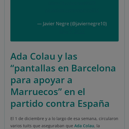
https://t.co/szrpaqHW7Z
pic.twitter.com/yRuF77uX1Z
— Javier Negre (@javiernegre10)
May 7, 2022
Ada Colau y las
“pantallas en Barcelona
para apoyar a
Marruecos” en el
partido contra España
El 1 de diciembre y a lo largo de esa semana, circularon
varios tuits que aseguraban que
Ada Colau
, la