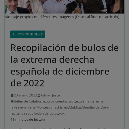
Montaje propio con diferentes imágenes (Datos al final del artículo)
BULOS Y "FAKE NEWS"
Recopilación de bulos de
la extrema derecha
española de diciembre
de 2022
23 enero 2023
Adrián Juste
Belén de Calahorra
,
bulos
,
cuentas troll
,
extrema derecha
,
fake news
,
Irene Montero
,
machismo
,
Maldita
,
Mundial de Qatar
,
racismo
,
recopilación de bulos
,
vox
41 minutos de lectura