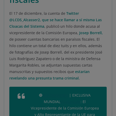
El 17 de diciembre, la cuenta de
Twitter
@LCDS_Alcasser2, que se hace llamar a sí misma Las
Cloacas del Sistema
, publicó un hilo donde acusa al
vicepresidente de la Comisión Europea,
Josep Borrell,
de poseer cuentas bancarias en paraísos fiscales. El
hilo contiene un total de diez tuits y en ellos, además
de fotografías de Josep Borrell, del ex presidente José
Luis Rodríguez Zapatero o de la ministra de Defensa
Margarita Robles, se adjuntan supuestas cartas
manuscritas y supuestos recibos que
estarían
revelando una presunta trama criminal.
🔴
#ÚLTIMAHORA
| EXCLUSIVA
MUNDIAL
#QatarGate
: El
Vicepresidente de la Comisión Europea
y Alto Representante de la UE para