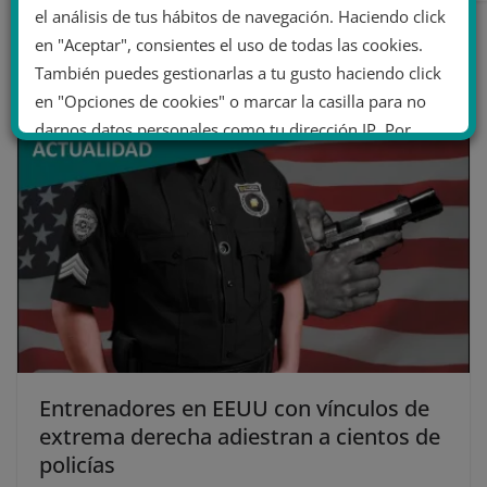
el análisis de tus hábitos de navegación. Haciendo click
en "Aceptar", consientes el uso de todas las cookies.
También puedes gestionarlas a tu gusto haciendo click
También te puede gustar
en "Opciones de cookies" o marcar la casilla para no
darnos datos personales como tu dirección IP. Por
último, puedes leer nuestra Política de cookies.
No dar mi información personal
.
Opciones de cookies
Aceptar cookies
Rechazar cookies
Política de cookies
Entrenadores en EEUU con vínculos de
extrema derecha adiestran a cientos de
policías