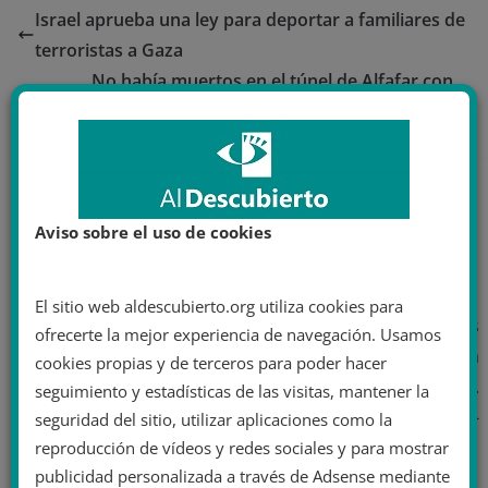
Israel aprueba una ley para deportar a familiares de
terroristas a Gaza
No había muertos en el túnel de Alfafar con
Benetússer: del malentendido al bulo
Aviso sobre el uso de cookies
Juan Francisco Albert
El sitio web aldescubierto.org utiliza cookies para
Director de Al Descubierto. Graduado en Ciencias
ofrecerte la mejor experiencia de navegación. Usamos
Políticas y de la Administración. Máster en Política
cookies propias y de terceros para poder hacer
Mediática. Analista político. Colaborador de medios.
seguimiento y estadísticas de las visitas, mantener la
Investigando discursos de odio, tecnopolítica y far-
seguridad del sitio, utilizar aplicaciones como la
right.
reproducción de vídeos y redes sociales y para mostrar
publicidad personalizada a través de Adsense mediante