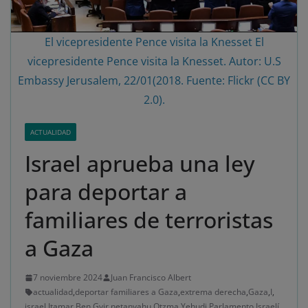
El vicepresidente Pence visita la Knesset El
vicepresidente Pence visita la Knesset. Autor: U.S
Embassy Jerusalem, 22/01(2018. Fuente: Flickr (CC BY
2.0).
ACTUALIDAD
Israel aprueba una ley
para deportar a
familiares de terroristas
a Gaza
7 noviembre 2024
Juan Francisco Albert
actualidad
,
deportar familiares a Gaza
,
extrema derecha
,
Gaza
,
I
,
israel
,
Itamar Ben Gvir
,
netanyahu
,
Otzma Yehudi
,
Parlamento Israelí