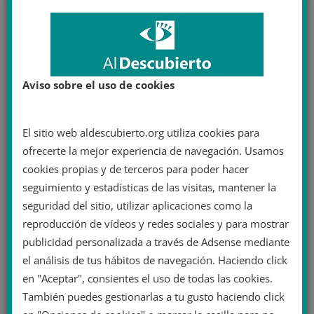
Aviso sobre el uso de cookies
La sombra de la extrema derecha y la
‘Paypal mafia’ tras la compra de Twitter
por parte de Elon Musk
El sitio web aldescubierto.org utiliza cookies para
ofrecerte la mejor experiencia de navegación. Usamos
2 mayo 2022
cookies propias y de terceros para poder hacer
seguimiento y estadísticas de las visitas, mantener la
seguridad del sitio, utilizar aplicaciones como la
reproducción de vídeos y redes sociales y para mostrar
Deja una respuesta
publicidad personalizada a través de Adsense mediante
el análisis de tus hábitos de navegación. Haciendo click
Tu dirección de correo electrónico no será publicada.
en "Aceptar", consientes el uso de todas las cookies.
Los campos obligatorios están marcados con
*
También puedes gestionarlas a tu gusto haciendo click