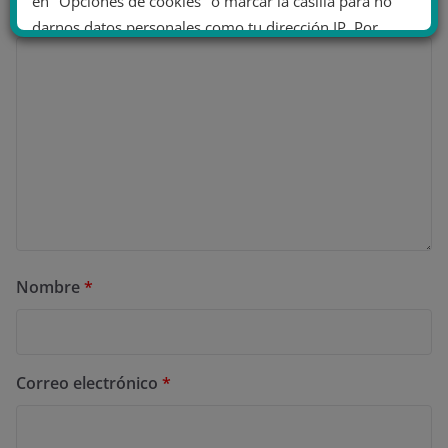
en "Opciones de cookies" o marcar la casilla para no
Comentario
*
darnos datos personales como tu dirección IP. Por
último, puedes leer nuestra Política de cookies.
No dar mi información personal
.
Opciones de cookies
Aceptar cookies
Rechazar cookies
Política de cookies
Nombre
*
Correo electrónico
*