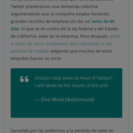
Twitter presentaron una demanda colectiva
argumentando que la compañía estaba haciendo
grandes recortes de empleos sin dar un
aviso de 60
días
, lo que va en contra de la ley federal y del Estado
de California, sede de la empresa. Poco después,
pidió
a varios de estos empleados que regresaran a sus
puestos de trabajo
alegando que muchos de estos
despidos fueron un error.
Should I step down as head of Twitter?
I will abide by the results of this poll.
— Elon Musk (@elonmusk)
December 18, 2022
Sacudido por las polémicas y la pérdida de valor en