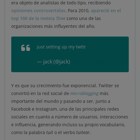
era objeto de analistas de todo tipo, recibiendo
opiniones controvertidas
. Para 2010,
apareció en el
top 100 de la revista
Time
como una de las
organizaciones más influyentes del año.
just setting up my twttr
— jack (@jack)
March 21, 2006
Y es que su crecimiento fue exponencial. Twitter se
convirtió en la red social de
microblogging
más
importante del mundo y pasando a ser, junto a
Facebook e Instagram, una de las principales redes
sociales en cuanto a número de usuarios, interacciones
e influencia, generando incluso su propio vocabulario,
como la palabra
tuit
o el verbo
tuitear
.