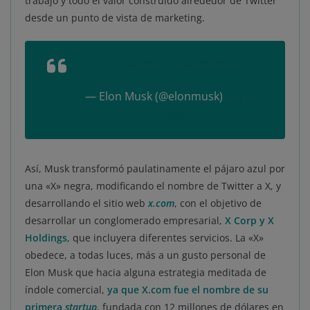
trabajo y todo el valor construido alrededor de Twitter
desde un punto de vista de marketing.
pic.twitter.com/IwcbqMnQtA
— Elon Musk (@elonmusk)
July 23,
2023
Así, Musk transformó paulatinamente el pájaro azul por
una «X» negra, modificando el nombre de Twitter a X, y
desarrollando el sitio web
x.com
, con el objetivo de
desarrollar un conglomerado empresarial,
X Corp y X
Holdings
, que incluyera diferentes servicios. La «X»
obedece, a todas luces, más a un gusto personal de
Elon Musk que hacia alguna estrategia meditada de
índole comercial,
ya que X.com fue el nombre de su
primera
startup
, fundada con 12 millones de dólares en