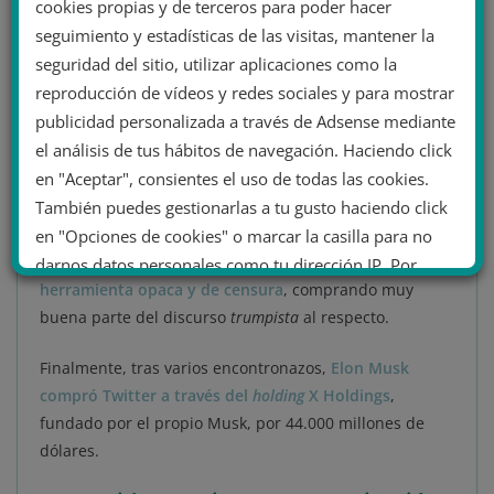
cookies propias y de terceros para poder hacer
relacionadas con la ciencia
, como
The Big Bang Theory,
seguimiento y estadísticas de las visitas, mantener la
Rick y Morty
o
Iron Man 2.
seguridad del sitio, utilizar aplicaciones como la
reproducción de vídeos y redes sociales y para mostrar
Así, pronto los rumores de la compra de Twitter por
publicidad personalizada a través de Adsense mediante
parte de Musk no tardaron en asomar. Y él no lo vendió
el análisis de tus hábitos de navegación. Haciendo click
como una forma de aumentar sus beneficios
en "Aceptar", consientes el uso de todas las cookies.
económicos, sino que se presentó así mismo como
libertador. Su premisa era que la red social había
También puedes gestionarlas a tu gusto haciendo click
dejado de ser el bastión de libertad que había sido en
en "Opciones de cookies" o marcar la casilla para no
el pasado y que
se había convertido en una
darnos datos personales como tu dirección IP. Por
herramienta opaca y de censura
, comprando muy
último, puedes leer nuestra Política de cookies.
buena parte del discurso
trumpista
al respecto.
Finalmente, tras varios encontronazos,
Elon Musk
No dar mi información personal
compró Twitter a través del
holding
X Holdings
,
.
fundado por el propio Musk, por 44.000 millones de
Opciones de cookies
Aceptar cookies
dólares.
Rechazar cookies
Política de cookies