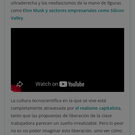
ultraderecha y los neofascismos de la mano de figuras
como
Elon Musk y sectores empresariales como Silicon
Valley
.
La cultura tecnocientífica en la que se vive está
completamente atravesada por
el realismo capitalista
,
tanto que las propuestas de liberación de la clase
trabajadora parecen un sueño irrealizable. Pero lo peor
no es no poder imaginar esta liberación, sino ver cómo