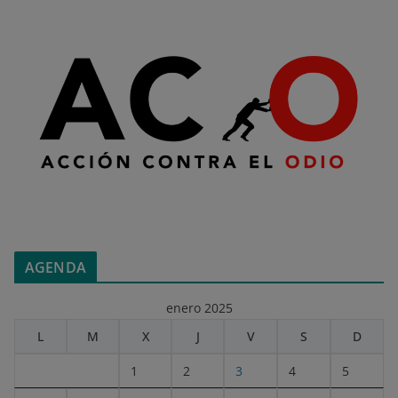
AGENDA
enero 2025
L
M
X
J
V
S
D
1
2
3
4
5