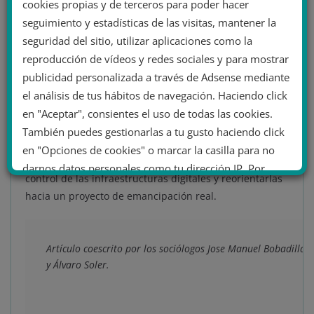
empresas de Silicon Valley y sus vínculos con
cookies propias y de terceros para poder hacer
gobiernos y regímenes opresivos.
Desde la vigilancia
seguimiento y estadísticas de las visitas, mantener la
masiva, el control de las redes sociales para sus
seguridad del sitio, utilizar aplicaciones como la
intereses políticos, o la manipulación antidemocrática
reproducción de vídeos y redes sociales y para mostrar
de elecciones presidenciales, hasta la colaboración con
publicidad personalizada a través de Adsense mediante
estados autoritarios, la tecnología digital se ha
el análisis de tus hábitos de navegación. Haciendo click
convertido en
una nueva frontera de acumulación
en "Aceptar", consientes el uso de todas las cookies.
capitalista y control social
. Revertir esta tendencia
También puedes gestionarlas a tu gusto haciendo click
requiere no solo una crítica teórica, sino también la
en "Opciones de cookies" o marcar la casilla para no
organización de las fuerzas sociales para tomar el
darnos datos personales como tu dirección IP. Por
control de las infraestructuras digitales y reorientarlas
último, puedes leer nuestra Política de cookies.
hacia un proyecto de emancipación real.
No dar mi información personal
Artículo coescrito por los sociólogos Jose Manuel Bobadilla 
.
y Álvaro Soler.
Opciones de cookies
Aceptar cookies
Rechazar cookies
Política de cookies