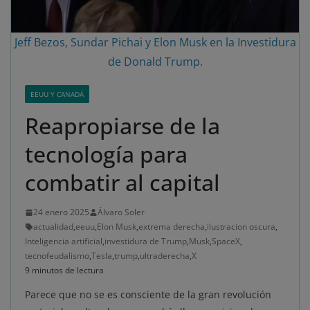
Jeff Bezos, Sundar Pichai y Elon Musk en la Investidura
de Donald Trump.
EEUU Y CANADÁ
Reapropiarse de la
tecnología para
combatir al capital
24 enero 2025
Álvaro Soler
actualidad
,
eeuu
,
Elon Musk
,
extrema derecha
,
ilustracion oscura
,
Inteligencia artificial
,
investidura de Trump
,
Musk
,
SpaceX
,
tecnofeudalismo
,
Tesla
,
trump
,
ultraderecha
,
X
9 minutos de lectura
Parece que no se es consciente de la gran revolución