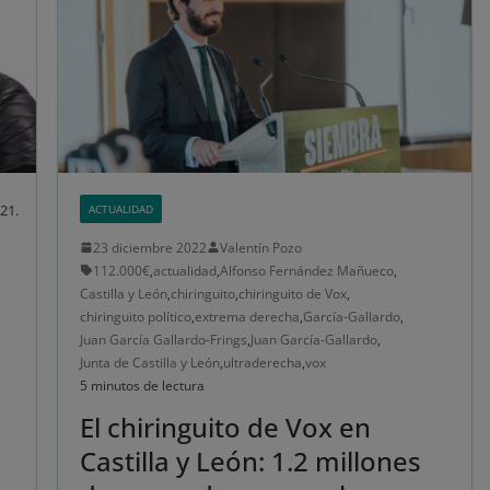
21.
ACTUALIDAD
23 diciembre 2022
Valentín Pozo
112.000€
,
actualidad
,
Alfonso Fernández Mañueco
,
Castilla y León
,
chiringuito
,
chiringuito de Vox
,
chiringuito político
,
extrema derecha
,
García-Gallardo
,
Juan García Gallardo-Frings
,
Juan García-Gallardo
,
Junta de Castilla y León
,
ultraderecha
,
vox
5 minutos de lectura
El chiringuito de Vox en
Castilla y León: 1.2 millones