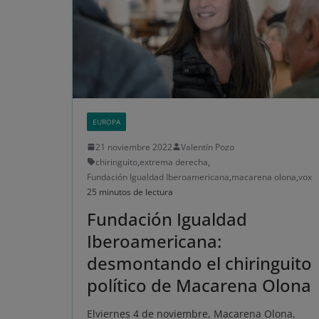
EUROPA
21 noviembre 2022
Valentín Pozo
chiringuito
,
extrema derecha
,
Fundación Igualdad Iberoamericana
,
macarena olona
,
vox
25 minutos de lectura
Fundación Igualdad
Iberoamericana:
desmontando el chiringuito
político de Macarena Olona
Elviernes 4 de noviembre, Macarena Olona,