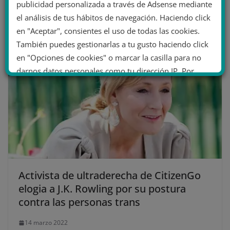
publicidad personalizada a través de Adsense mediante
25 marzo 2022
el análisis de tus hábitos de navegación. Haciendo click
en "Aceptar", consientes el uso de todas las cookies.
También puedes gestionarlas a tu gusto haciendo click
en "Opciones de cookies" o marcar la casilla para no
darnos datos personales como tu dirección IP. Por
último, puedes leer nuestra Política de cookies.
No dar mi información personal
.
Opciones de cookies
Aceptar cookies
Rechazar cookies
Política de cookies
Activista de ultraderecha de CitizenGo
elogia a J.K. Rowling por su postura
contra las personas trans
14 marzo 2022