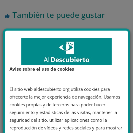
También te puede gustar
Aviso sobre el uso de cookies
El sitio web aldescubierto.org utiliza cookies para
ofrecerte la mejor experiencia de navegación. Usamos
Caras pintadas de verde, civiles atados a
cookies propias y de terceros para poder hacer
farolas: organizaciones gitanas
seguimiento y estadísticas de las visitas, mantener la
denuncian racismo contra los gitanos
seguridad del sitio, utilizar aplicaciones como la
de Ucrania
reproducción de vídeos y redes sociales y para mostrar