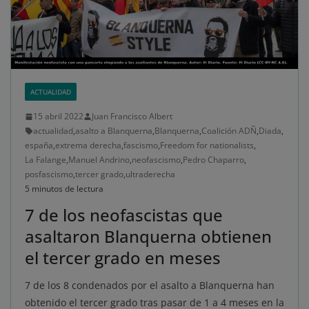
ACTUALIDAD
15 abril 2022
Juan Francisco Albert
actualidad
,
asalto a Blanquerna
,
Blanquerna
,
Coalición ADÑ
,
Diada
,
españa
,
extrema derecha
,
fascismo
,
Freedom for nationalists
,
La Falange
,
Manuel Andrino
,
neofascismo
,
Pedro Chaparro
,
posfascismo
,
tercer grado
,
ultraderecha
5 minutos de lectura
7 de los neofascistas que
asaltaron Blanquerna obtienen
el tercer grado en meses
7 de los 8 condenados por el asalto a Blanquerna han
obtenido el tercer grado tras pasar de 1 a 4 meses en la