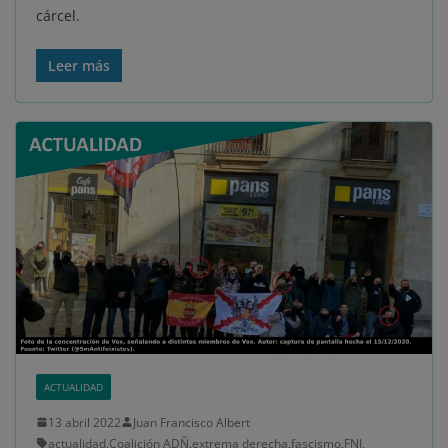
cárcel.
Leer más
ACTUALIDAD
13 abril 2022
Juan Francisco Albert
actualidad
,
Coalición ADÑ
,
extrema derecha
,
fascismo
,
FNI
,