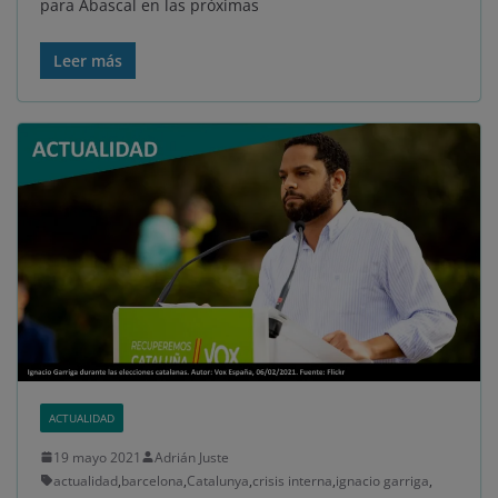
para Abascal en las próximas
Leer más
ACTUALIDAD
19 mayo 2021
Adrián Juste
actualidad
,
barcelona
,
Catalunya
,
crisis interna
,
ignacio garriga
,