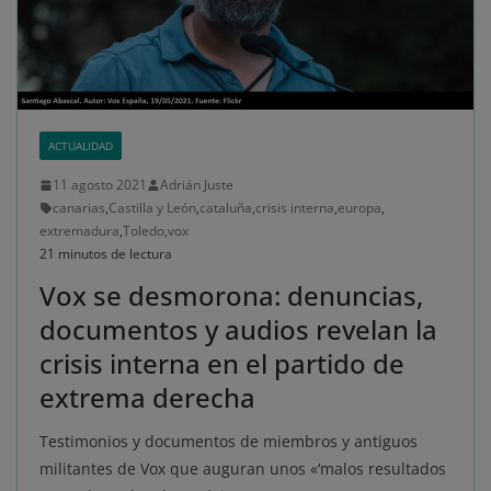
ACTUALIDAD
11 agosto 2021
Adrián Juste
canarias
,
Castilla y León
,
cataluña
,
crisis interna
,
europa
,
extremadura
,
Toledo
,
vox
21 minutos de lectura
Vox se desmorona: denuncias,
documentos y audios revelan la
crisis interna en el partido de
extrema derecha
Testimonios y documentos de miembros y antiguos
militantes de Vox que auguran unos «‘malos resultados