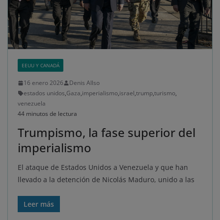
EEUU Y CANADÁ
16 enero 2026
Denis Allso
estados unidos
,
Gaza
,
imperialismo
,
israel
,
trump
,
turismo
,
venezuela
44 minutos de lectura
Trumpismo, la fase superior del
imperialismo
El ataque de Estados Unidos a Venezuela y que han
llevado a la detención de Nicolás Maduro, unido a las
Leer más