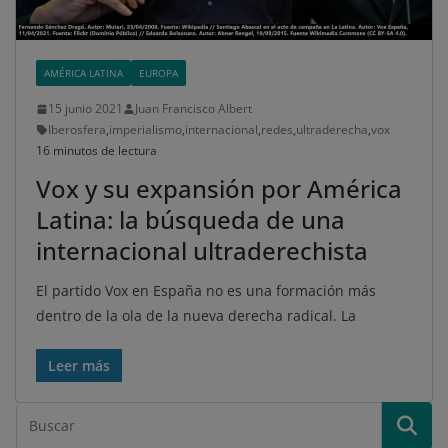
AMÉRICA LATINA
EUROPA
15 junio 2021
Juan Francisco Albert
Iberosfera
,
imperialismo
,
internacional
,
redes
,
ultraderecha
,
vox
16 minutos de lectura
Vox y su expansión por América
Latina: la búsqueda de una
internacional ultraderechista
El partido Vox en España no es una formación más
dentro de la ola de la nueva derecha radical. La
Leer más