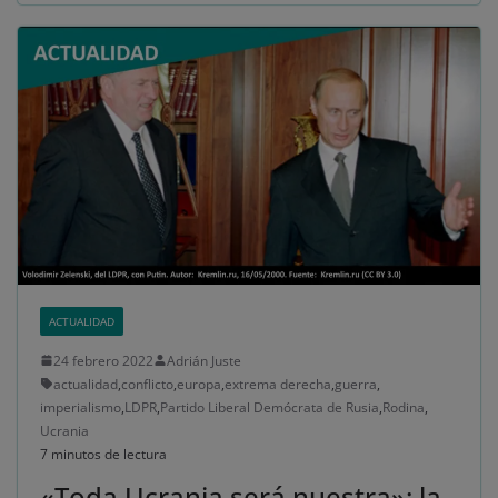
ACTUALIDAD
24 febrero 2022
Adrián Juste
actualidad
,
conflicto
,
europa
,
extrema derecha
,
guerra
,
imperialismo
,
LDPR
,
Partido Liberal Demócrata de Rusia
,
Rodina
,
Ucrania
7 minutos de lectura
«Toda Ucrania será nuestra»: la