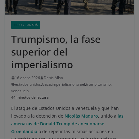
EEUU Y CANADÁ
Trumpismo, la fase
superior del
imperialismo
16 enero 2026
Denis Allso
estados unidos
,
Gaza
,
imperialismo
,
israel
,
trump
,
turismo
,
venezuela
44 minutos de lectura
El ataque de Estados Unidos a Venezuela y que han
llevado a la detención de
Nicolás Maduro
, unido a
las
amenazas de Donald Trump de anexionarse
Groenlandia
o de repetir las mismas acciones en