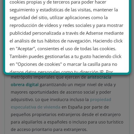
cookies propias y de terceros para poder hacer
acumulación, extracción y exportación de plusvalías
seguimiento y estadísticas de las visitas, mantener la
(directas y externalizadas).
seguridad del sitio, utilizar aplicaciones como la
Esto no se limita a la burguesía. Las clases trabajadoras
reproducción de vídeos y redes sociales y para mostrar
de países ricos con mayor poder adquisitivo que las
publicidad personalizada a través de Adsense mediante
clases trabajadoras de los destinos turísticos tienen la
el análisis de tus hábitos de navegación. Haciendo click
posibilidad de desarrollar su actividad turística desde
en "Aceptar", consientes el uso de todas las cookies.
una posición social superior a la de su país de origen,
También puedes gestionarlas a tu gusto haciendo click
lo que ha derivado gracias a la sociedad digital en la
en "Opciones de cookies" o marcar la casilla para no
noción de “nómadas digitales”: trabajadores de
darnos datos personales como tu dirección IP. Por
metrópolis imperiales que ejercen de
aristocracia
último, puedes leer nuestra Política de cookies.
obrera digital
garantizando un mejor nivel de vida y
mayores oportunidades de ascenso social y poder
adquisitivo. Lo que involucra incluso la
propiedad
No dar mi información personal
especulativa de vivienda
en España por parte de
.
pequeños propietarios extranjeros desde el extranjero
Opciones de cookies
Aceptar cookies
para alquilarlos a españoles o incluso para uso turístico
de acceso prioritario para extranjeros.
Rechazar cookies
Política de cookies