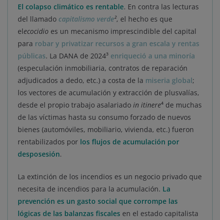
El colapso climático es
rentable
. En contra las lecturas
del llamado
capitalismo verde
²
, el hecho es que
el
ecocidio
es un mecanismo imprescindible del capital
para
robar y privatizar recursos a gran escala y rentas
públicas
. La DANA de 2024³
enriqueció a una minoría
(especulación inmobiliaria, contratos de reparación
adjudicados a dedo, etc.) a costa de la
miseria global
;
los vectores de acumulación y extracción de plusvalías,
desde el propio trabajo asalariado
in itinere
⁴ de muchas
de las víctimas hasta su consumo forzado de nuevos
bienes (automóviles, mobiliario, vivienda, etc.) fueron
rentabilizados por
los flujos de acumulación por
desposesión
.
La extinción de los incendios es un negocio privado que
necesita de incendios para la acumulación.
La
prevención es un gasto social que corrompe las
lógicas de las balanzas fiscales
en el estado capitalista