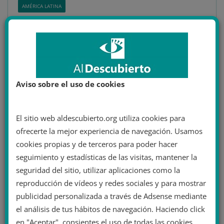
AMÉRICA LATINA
17 agosto 2020
Al Descubierto
bolivia
,
elecciones
,
evo morales
,
jeanine añez
,
manifestaciones
13 minutos de lectura
Bolivia continúa luchando a
pesar del coronavirus
Aviso sobre el uso de cookies
Artículo original de Eulixe: Bolivia continúa luchando a
pesar del coronavirus. Las aguas bajan agitadas en
El sitio web aldescubierto.org utiliza cookies para
Bolivia. Meses después del
ofrecerte la mejor experiencia de navegación. Usamos
cookies propias y de terceros para poder hacer
Leer más
seguimiento y estadísticas de las visitas, mantener la
seguridad del sitio, utilizar aplicaciones como la
reproducción de vídeos y redes sociales y para mostrar
publicidad personalizada a través de Adsense mediante
el análisis de tus hábitos de navegación. Haciendo click
Área de miembro
en "Aceptar", consientes el uso de todas las cookies.