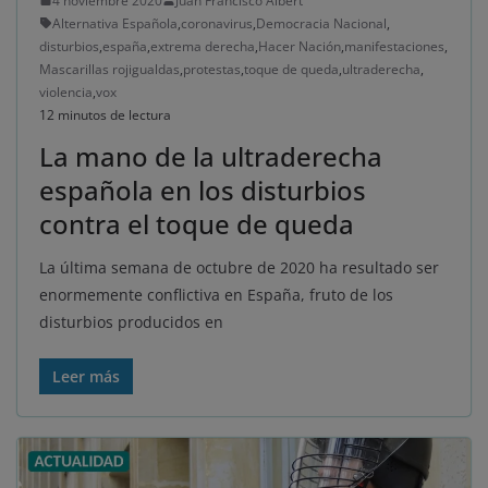
4 noviembre 2020
Juan Francisco Albert
Alternativa Española
,
coronavirus
,
Democracia Nacional
,
disturbios
,
españa
,
extrema derecha
,
Hacer Nación
,
manifestaciones
,
Mascarillas rojigualdas
,
protestas
,
toque de queda
,
ultraderecha
,
violencia
,
vox
12 minutos de lectura
La mano de la ultraderecha
española en los disturbios
contra el toque de queda
La última semana de octubre de 2020 ha resultado ser
enormemente conflictiva en España, fruto de los
disturbios producidos en
Leer más