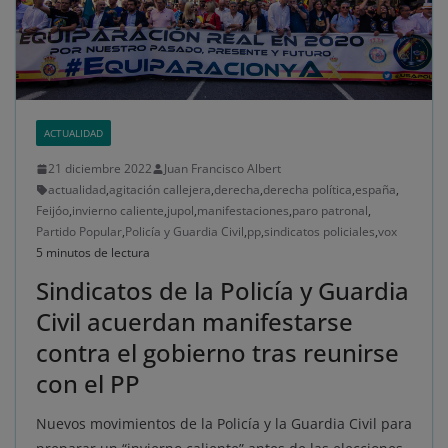
ACTUALIDAD
21 diciembre 2022
Juan Francisco Albert
actualidad
,
agitación callejera
,
derecha
,
derecha política
,
españa
,
Feijóo
,
invierno caliente
,
jupol
,
manifestaciones
,
paro patronal
,
Partido Popular
,
Policía y Guardia Civil
,
pp
,
sindicatos policiales
,
vox
5 minutos de lectura
Sindicatos de la Policía y Guardia
Civil acuerdan manifestarse
contra el gobierno tras reunirse
con el PP
Nuevos movimientos de la Policía y la Guardia Civil para