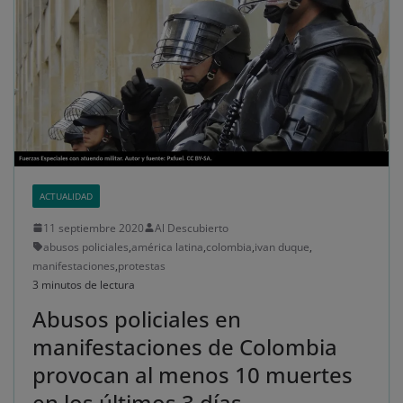
ACTUALIDAD
11 septiembre 2020
Al Descubierto
abusos policiales
,
américa latina
,
colombia
,
ivan duque
,
manifestaciones
,
protestas
3 minutos de lectura
Abusos policiales en
manifestaciones de Colombia
provocan al menos 10 muertes
en los últimos 3 días