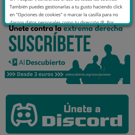
También puedes gestionarlas a tu gusto haciendo click
¿Eres miembro?
Inicia sesión
en "Opciones de cookies" o marcar la casilla para no
darnos datos personales como tu dirección IP. Por
último, puedes leer nuestra Política de cookies.
No dar mi información personal
.
Opciones de cookies
Aceptar cookies
Rechazar cookies
Política de cookies