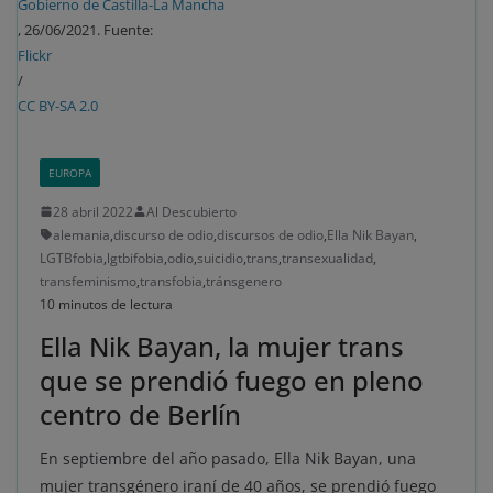
Gobierno de Castilla-La Mancha
, 26/06/2021. Fuente:
Flickr
/
CC BY-SA 2.0
EUROPA
28 abril 2022
Al Descubierto
alemania
,
discurso de odio
,
discursos de odio
,
Ella Nik Bayan
,
LGTBfobia
,
lgtbifobia
,
odio
,
suicidio
,
trans
,
transexualidad
,
transfeminismo
,
transfobia
,
tránsgenero
10 minutos de lectura
Ella Nik Bayan, la mujer trans
que se prendió fuego en pleno
centro de Berlín
En septiembre del año pasado, Ella Nik Bayan, una
mujer transgénero iraní de 40 años, se prendió fuego