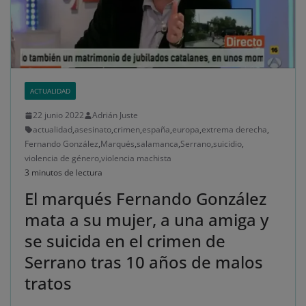
ACTUALIDAD
22 junio 2022
Adrián Juste
actualidad
,
asesinato
,
crimen
,
españa
,
europa
,
extrema derecha
,
Fernando González
,
Marqués
,
salamanca
,
Serrano
,
suicidio
,
violencia de género
,
violencia machista
3 minutos de lectura
El marqués Fernando González
mata a su mujer, a una amiga y
se suicida en el crimen de
Serrano tras 10 años de malos
tratos