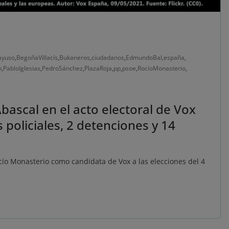
ayuso
,
BegoñaVillacís
,
Bukaneros
,
ciudadanos
,
EdmundoBal
,
españa
,
h
,
PabloIglesias
,
PedroSánchez
,
PlazaRoja
,
pp
,
psoe
,
RocíoMonasterio
,
ascal en el acto electoral de Vox
 policiales, 2 detenciones y 14
ocío Monasterio como candidata de Vox a las elecciones del 4