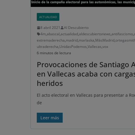
ACTUALIDAD
8 abril 2021
Al Descubierto
4m
,
abascal
,
actualidad
,
aldescubiertonews
,
antifascismo
,
extremaderecha
,
madrid
,
marlaska
,
MásMadrid
,
ortegasmit
ultraderecha
,
UnidasPodemos
,
Vallecas
,
vox
6 minutos de lectura
Provocaciones de Santiago Ab
en Vallecas acaba con cargas
heridos
El acto electoral en Vallecas para presentar a R
de
Leer más