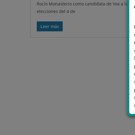
Rocío Monasterio como candidata de Vox a las
elecciones del 4 de
Leer más
.