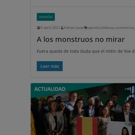
OPINIÓN
9 abril 2021
Adrián Juste
opinión
,
Vallecas
,
victimismo
,
A los monstruos no mirar
Fuera queda de toda duda que el mitin de Vox de
Leer más