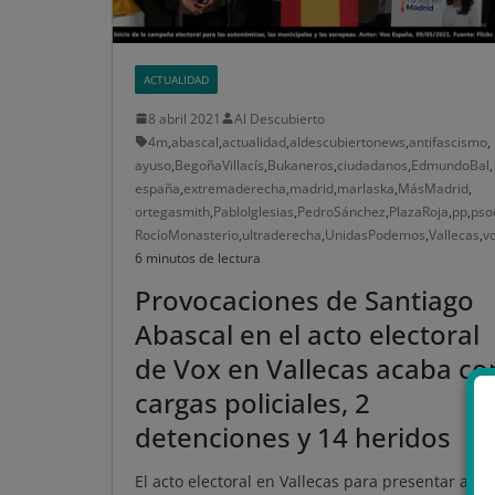
ACTUALIDAD
8 abril 2021
Al Descubierto
4m
,
abascal
,
actualidad
,
aldescubiertonews
,
antifascismo
,
ayuso
,
BegoñaVillacís
,
Bukaneros
,
ciudadanos
,
EdmundoBal
,
españa
,
extremaderecha
,
madrid
,
marlaska
,
MásMadrid
,
ortegasmith
,
PabloIglesias
,
PedroSánchez
,
PlazaRoja
,
pp
,
pso
RocíoMonasterio
,
ultraderecha
,
UnidasPodemos
,
Vallecas
,
v
6 minutos de lectura
Provocaciones de Santiago
Abascal en el acto electoral
de Vox en Vallecas acaba co
cargas policiales, 2
detenciones y 14 heridos
El acto electoral en Vallecas para presentar a