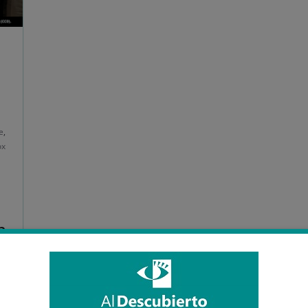
e
,
ox
n