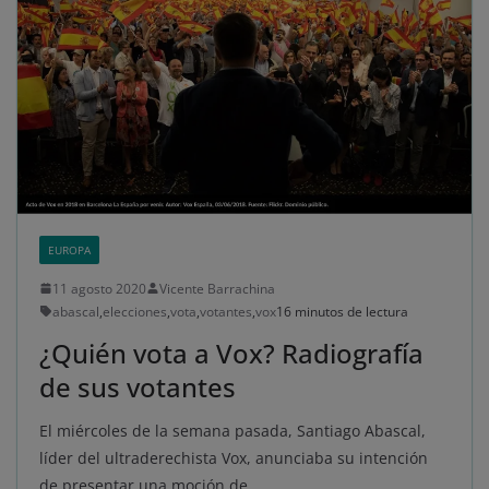
EUROPA
11 agosto 2020
Vicente Barrachina
abascal
,
elecciones
,
vota
,
votantes
,
vox
16 minutos de lectura
¿Quién vota a Vox? Radiografía
de sus votantes
El miércoles de la semana pasada, Santiago Abascal,
líder del ultraderechista Vox, anunciaba su intención
de presentar una moción de