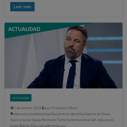
Leer más
ACTUALIDAD
5 diciembre 2023
Juan Francisco Albert
abascal
,
actualidad
,
españa
,
extrema derecha
,
Guerra de Gaza
,
Guerra Israel Gaza
,
Hermann Tertsch
,
internacional del odio
,
israel
,
Jorge Martín Frías
,
ultraderecha
,
vox