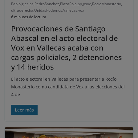
PabloIglesias
,
PedroSánchez
,
PlazaRoja
,
pp
,
psoe
,
RocíoMonasterio
,
ultraderecha
,
UnidasPodemos
,
Vallecas
,
vox
6 minutos de lectura
Provocaciones de Santiago
Abascal en el acto electoral de
Vox en Vallecas acaba con
cargas policiales, 2 detenciones
y 14 heridos
El acto electoral en Vallecas para presentar a Rocío
Monasterio como candidata de Vox a las elecciones del
4 de
Leer más