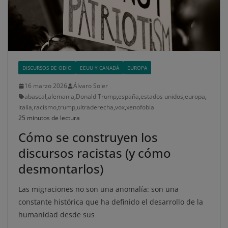
DISCURSOS DE ODIO
EEUU Y CANADÁ
EUROPA
16 marzo 2026
Álvaro Soler
abascal
,
alemania
,
Donald Trump
,
españa
,
estados unidos
,
europa
,
italia
,
racismo
,
trump
,
ultraderecha
,
vox
,
xenofobia
25 minutos de lectura
Cómo se construyen los
discursos racistas (y cómo
desmontarlos)
Las migraciones no son una anomalía: son una
constante histórica que ha definido el desarrollo de la
humanidad desde sus