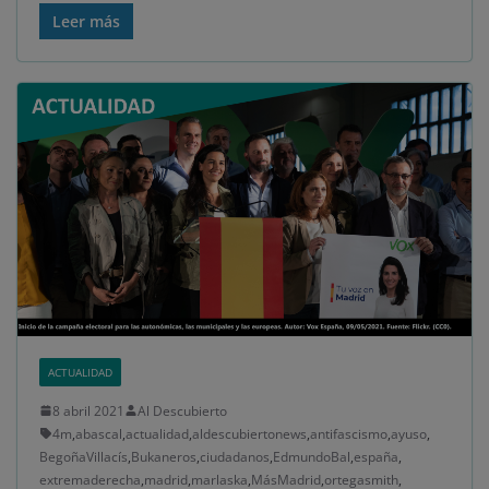
Leer más
ACTUALIDAD
8 abril 2021
Al Descubierto
4m
,
abascal
,
actualidad
,
aldescubiertonews
,
antifascismo
,
ayuso
,
BegoñaVillacís
,
Bukaneros
,
ciudadanos
,
EdmundoBal
,
españa
,
extremaderecha
,
madrid
,
marlaska
,
MásMadrid
,
ortegasmith
,