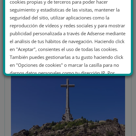
franquismo es una
cookies propias y de terceros para poder hacer
seguimiento y estadísticas de las visitas, mantener la
peste
seguridad del sitio, utilizar aplicaciones como la
reproducción de vídeos y redes sociales y para mostrar
Y parece que es un apestado todo aquel que no porta
publicidad personalizada a través de Adsense mediante
la banderita en la mascarilla o el que no se enorgullece
el análisis de tus hábitos de navegación. Haciendo click
con el patriotismo de una bandera secuestrada por los
en "Aceptar", consientes el uso de todas las cookies.
herederos del franquismo o quien critica a la Corona
También puedes gestionarlas a tu gusto haciendo click
impuesta por el mismo franquismo.
en "Opciones de cookies" o marcar la casilla para no
darnos datos personales como tu dirección IP. Por
último, puedes leer nuestra Política de cookies.
No dar mi información personal
.
Opciones de cookies
Aceptar cookies
Rechazar cookies
Política de cookies