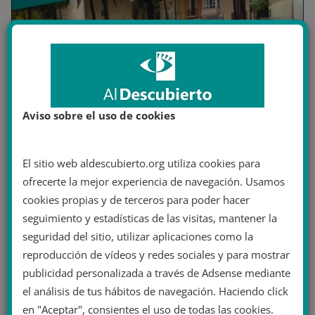
Aviso sobre el uso de cookies
La Fiscalía pide hasta nueve años de
El sitio web aldescubierto.org utiliza cookies para
prisión para 14 antifascistas que
ofrecerte la mejor experiencia de navegación. Usamos
repelieron a un grupo neonazi en Pego
cookies propias y de terceros para poder hacer
15 febrero 2022
seguimiento y estadísticas de las visitas, mantener la
seguridad del sitio, utilizar aplicaciones como la
reproducción de vídeos y redes sociales y para mostrar
publicidad personalizada a través de Adsense mediante
el análisis de tus hábitos de navegación. Haciendo click
Deja una respuesta
en "Aceptar", consientes el uso de todas las cookies.