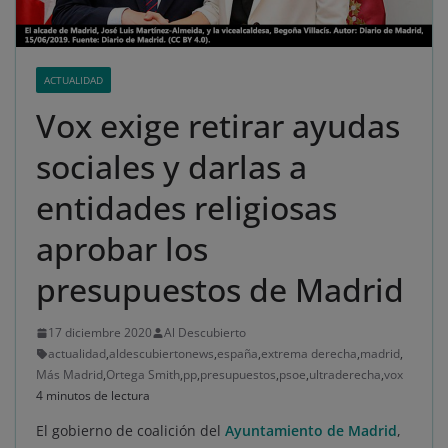
ACTUALIDAD
Vox exige retirar ayudas
sociales y darlas a
entidades religiosas
aprobar los
presupuestos de Madrid
17 diciembre 2020
Al Descubierto
actualidad
,
aldescubiertonews
,
españa
,
extrema derecha
,
madrid
,
Más Madrid
,
Ortega Smith
,
pp
,
presupuestos
,
psoe
,
ultraderecha
,
vox
4 minutos de lectura
El gobierno de coalición del
Ayuntamiento de Madrid
,