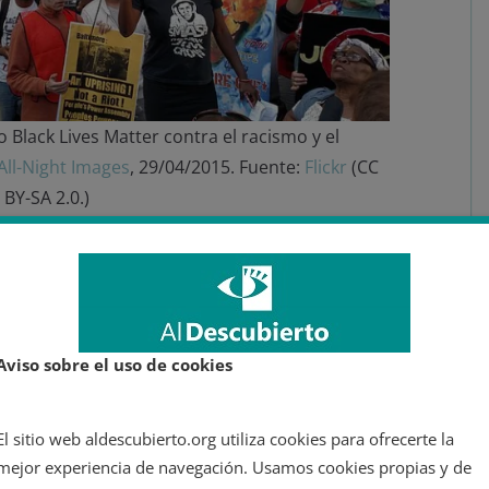
Black Lives Matter contra el racismo y el
All-Night Images
, 29/04/2015. Fuente:
Flickr
(CC
BY-SA 2.0.)
os países donde más problemas ha provocado el aumento del
Donald Trump, la crispación y la polarización social se han
den,
ha reconocido
que
el asedio del 6 de enero al Capitolio
«matones, insurrectos, extremistas políticos y
supremacistas
Aviso sobre el uso de cookies
o son aclamados por personas en posiciones de
 inimaginables no hace mucho», acusó Guterres.
El sitio web aldescubierto.org utiliza cookies para ofrecerte la
a vencer este grave y creciente peligro».
mejor experiencia de navegación. Usamos cookies propias y de