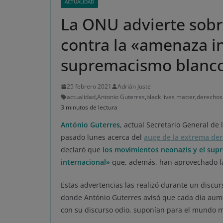
ACTUALIDAD
La ONU advierte sobr
contra la «amenaza i
supremacismo blanc
25 febrero 2021
Adrián Juste
actualidad
,
Antonio Guterres
,
black lives matter
,
derecho
3 minutos de lectura
António Guterres
, actual Secretario General de 
pasado lunes acerca del
auge de la extrema de
declaró que
los movimientos neonazis y el su
internacional»
que, además, han aprovechado la 
Estas advertencias las realizó durante un discur
donde António Guterres avisó que cada día aumen
con su discurso odio, suponían para el mundo 