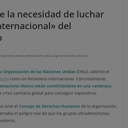
e la necesidad de luchar
nternacional» del
o
s humanos
,
eeuu
,
neonazismo
,
onu
,
supremacismo blanco
la
Organización de las Naciones Unidas
(ONU), advirtió el
recha
como un fenómeno internacional. Concretamente,
premacismo blanco están convirtiéndose en una «amenaza
crisis sanitaria global para conseguir expandirse.
so ante el
Consejo de Derechos Humanos
de la organización,
taba el peligro real de que los grupos ultraderechistas,
moderno.