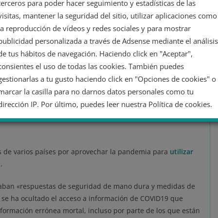
terceros para poder hacer seguimiento y estadísticas de las
al sobre el racismo estructural de Estados Unidos tras el
visitas, mantener la seguridad del sitio, utilizar aplicaciones como
negro, a manos de un policía blanco en Minneapolis en
la reproducción de vídeos y redes sociales y para mostrar
on la rodilla durante unos diez minutos, lo que
publicidad personalizada a través de Adsense mediante el análisis
del movimiento
antirracista Black Lives Matter.
de tus hábitos de navegación. Haciendo click en "Aceptar",
consientes el uso de todas las cookies. También puedes
tos el próximo 18 de marzo por
Michelle Bachelet
, la Alta
gestionarlas a tu gusto haciendo click en "Opciones de cookies" o
anos.
marcar la casilla para no darnos datos personales como tu
arismo durante la
dirección IP. Por último, puedes leer nuestra Política de cookies.
No dar mi información personal
s de varios países por aprovechar la pandemia para
utilizar
.
Opciones de cookies
Aceptar cookies
Rechazar cookies
Política de cookies
eaban «respuestas de seguridad de mano dura y medidas de
, se ha ocultado el acceso a información de COVID19 que
nformación errónea mortal, incluso por parte de los que están