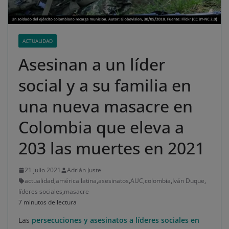
ACTUALIDAD
Asesinan a un líder
social y a su familia en
una nueva masacre en
Colombia que eleva a
203 las muertes en 2021
21 julio 2021
Adrián Juste
actualidad
,
américa latina
,
asesinatos
,
AUC
,
colombia
,
Iván Duque
,
líderes sociales
,
masacre
7 minutos de lectura
Las
persecuciones y asesinatos a líderes sociales en