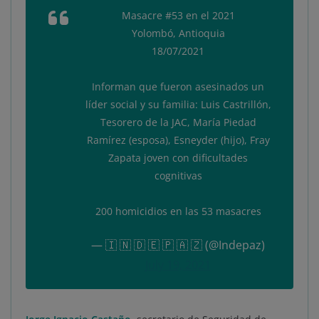
Masacre #53 en el 2021
Yolombó, Antioquia
18/07/2021
Informan que fueron asesinados un
líder social y su familia: Luis Castrillón,
Tesorero de la JAC, María Piedad
Ramírez (esposa), Esneyder (hijo), Fray
Zapata joven con dificultades
cognitivas
200 homicidios en las 53 masacres
— 🇮 🇳 🇩 🇪 🇵 🇦 ​🇿 (@Indepaz)
July 19, 2021