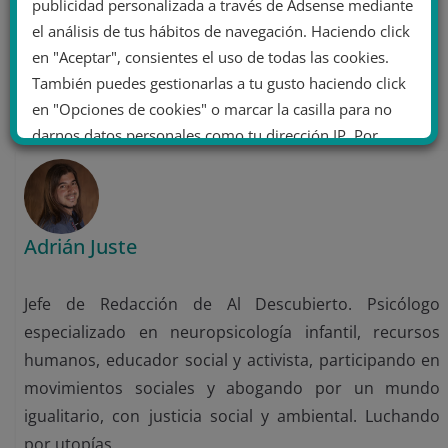
publicidad personalizada a través de Adsense mediante
el análisis de tus hábitos de navegación. Haciendo click
Fujimorismo, el oscuro pasado de Perú
en "Aceptar", consientes el uso de todas las cookies.
Crónica de la inevitable victoria de la extrema
También puedes gestionarlas a tu gusto haciendo click
derecha en Italia
en "Opciones de cookies" o marcar la casilla para no
darnos datos personales como tu dirección IP. Por
último, puedes leer nuestra Política de cookies.
No dar mi información personal
Adrián Juste
.
Opciones de cookies
Aceptar cookies
Jefe de Redacción de Al Descubierto. Psicólogo
Rechazar cookies
especializado en neuropsicología infantil, recursos
Política de cookies
humanos, educador social y activista, participando en
movimientos sociales y abogando por un mundo
igualitario, con justicia social y ambiental. Luchando
por utopías.