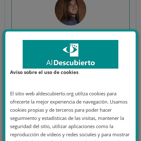
Adrián Juste
Jefe de Redacción de Al Descubierto. Psicólogo especializado en
neuropsicología infantil, recursos humanos, educador social y
activista, participando en movimientos sociales y abogando por
Aviso sobre el uso de cookies
un mundo igualitario, con justicia social y ambiental. Luchando
por utopías.
El sitio web aldescubierto.org utiliza cookies para
ofrecerte la mejor experiencia de navegación. Usamos
cookies propias y de terceros para poder hacer
Comparte esto:
seguimiento y estadísticas de las visitas, mantener la
Más
seguridad del sitio, utilizar aplicaciones como la
reproducción de vídeos y redes sociales y para mostrar