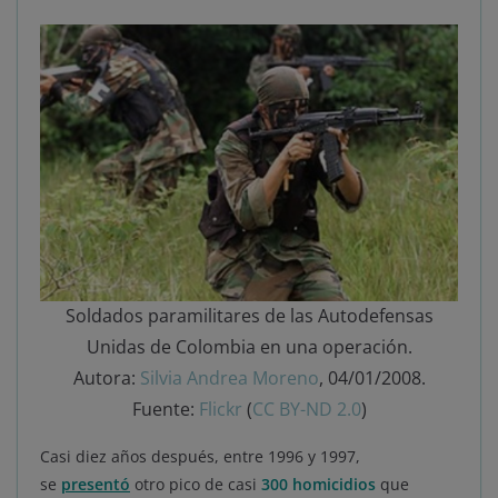
Soldados paramilitares de las Autodefensas
Unidas de Colombia en una operación.
Autora:
Silvia Andrea Moreno
, 04/01/2008.
Fuente:
Flickr
(
CC BY-ND 2.0
)
Casi diez años después, entre 1996 y 1997,
se
presentó
otro pico de casi
300 homicidios
que