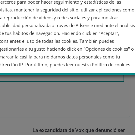
terceros para poder hacer seguimiento y estadísticas de las
visitas, mantener la seguridad del sitio, utilizar aplicaciones como
la reproducción de vídeos y redes sociales y para mostrar
publicidad personalizada a través de Adsense mediante el análisis
t
de tus hábitos de navegación. Haciendo click en "Aceptar",
consientes el uso de todas las cookies. También puedes
uado en Ciencias Políticas y de la Administración. Máster en Política
aborador de medios. Investigando discursos de odio, tecnopolítica y far-
gestionarlas a tu gusto haciendo click en "Opciones de cookies" o
marcar la casilla para no darnos datos personales como tu
dirección IP. Por último, puedes leer nuestra Política de cookies.
No dar mi información personal
Opciones de cookies
Aceptar cookies
Rechazar cookies
Política de cookies
La excandidata de Vox que denunció ser