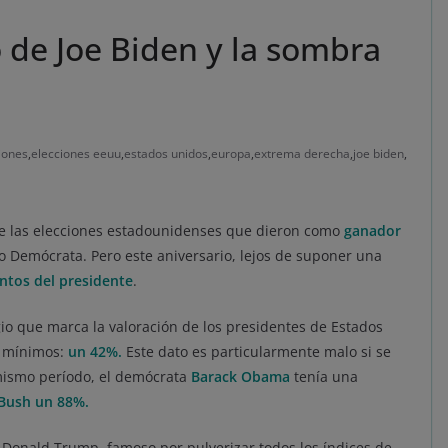
 de Joe Biden y la sombra
iones
,
elecciones eeuu
,
estados unidos
,
europa
,
extrema derecha
,
joe biden
,
de las elecciones estadounidenses que dieron como
ganador
do Demócrata. Pero este aniversario, lejos de suponer una
tos del presidente
.
io que marca la valoración de los presidentes de Estados
n mínimos:
un 42%.
Este dato es particularmente malo si se
 mismo período, el demócrata
Barack Obama
tenía una
Bush un 88%.
Donald Trump, famoso por pulverizar todos los índices de