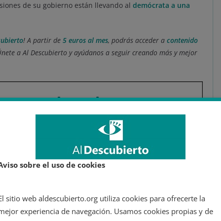
isiones de su gobierno están llevando al
demócrata a una
cubierto
! A partir de
5 euros al mes
, podrás acceder a
contenido
Únete a Al Descubierto y ayúdanos a seguir creando más y mejor
Aviso sobre el uso de cookies
El sitio web aldescubierto.org utiliza cookies para ofrecerte la
mejor experiencia de navegación. Usamos cookies propias y de