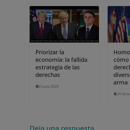
Priorizar la
Homon
economía: la fallida
cómo 
estrategia de las
derech
derechas
diver
arma
8 junio 2020
29 dici
Deja una respuesta